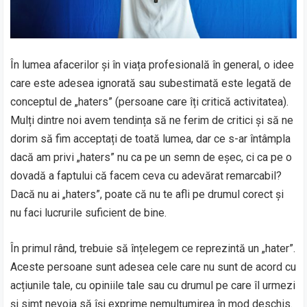
În lumea afacerilor și în viața profesională în general, o idee
care este adesea ignorată sau subestimată este legată de
conceptul de „haters” (persoane care îți critică activitatea).
Mulți dintre noi avem tendința să ne ferim de critici și să ne
dorim să fim acceptați de toată lumea, dar ce s-ar întâmpla
dacă am privi „haters” nu ca pe un semn de eșec, ci ca pe o
dovadă a faptului că facem ceva cu adevărat remarcabil?
Dacă nu ai „haters”, poate că nu te afli pe drumul corect și
nu faci lucrurile suficient de bine.
În primul rând, trebuie să înțelegem ce reprezintă un „hater”.
Aceste persoane sunt adesea cele care nu sunt de acord cu
acțiunile tale, cu opiniile tale sau cu drumul pe care îl urmezi
și simt nevoia să își exprime nemulțumirea în mod deschis.