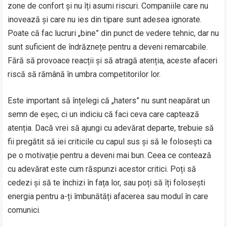
zone de confort și nu îți asumi riscuri. Companiile care nu
inovează și care nu ies din tipare sunt adesea ignorate.
Poate că fac lucruri „bine” din punct de vedere tehnic, dar nu
sunt suficient de îndrăznețe pentru a deveni remarcabile.
Fără să provoace reacții și să atragă atenția, aceste afaceri
riscă să rămână în umbra competitorilor lor.
Este important să înțelegi că „haters” nu sunt neapărat un
semn de eșec, ci un indiciu că faci ceva care captează
atenția. Dacă vrei să ajungi cu adevărat departe, trebuie să
fii pregătit să iei criticile cu capul sus și să le folosești ca
pe o motivație pentru a deveni mai bun. Ceea ce contează
cu adevărat este cum răspunzi acestor critici. Poți să
cedezi și să te închizi în fața lor, sau poți să îți folosești
energia pentru a-ți îmbunătăți afacerea sau modul în care
comunici.