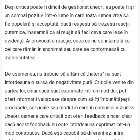
Deși critica poate fi dificil de gestionat uneori, ea poate fi și
un semnal pozitiv. Într-o lume în care toată lumea vrea să
fie populară și acceptată, dacă reușești să trezești reacții
puternice, înseamnă că ai reușit să faci ceva care iese în
evidență. Ai provocat o reacție, ceea ce nu se întâmplă cu
cei care rămân în anonimat sau care se conformează cu
mediocritatea.
De asemenea, nu trebuie să uităm că „haters” nu sunt
întotdeauna o sursă de negativitate pură. Criticile venite din
partea lor, chiar dacă sunt exprimate într-un mod dur, pot
oferi informații valoroase despre cum să îți îmbunătățești
produsele, serviciile sau modul în care îți comunici viziunea.
Uneori, oamenii care critică pot oferi feedback sincer, chiar
dacă acest feedback nu este întotdeauna exprimat într-un
mod constructiv. Dacă ești capabil să diferențiezi între