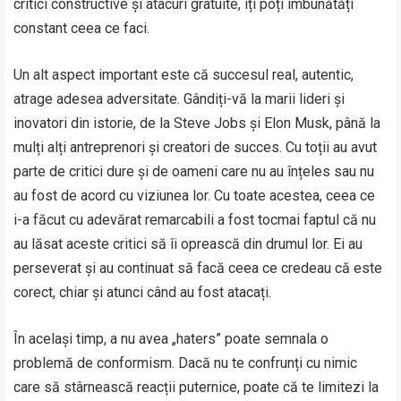
critici constructive și atacuri gratuite, îți poți îmbunătăți
constant ceea ce faci.
Un alt aspect important este că succesul real, autentic,
atrage adesea adversitate. Gândiți-vă la marii lideri și
inovatori din istorie, de la Steve Jobs și Elon Musk, până la
mulți alți antreprenori și creatori de succes. Cu toții au avut
parte de critici dure și de oameni care nu au înțeles sau nu
au fost de acord cu viziunea lor. Cu toate acestea, ceea ce
i-a făcut cu adevărat remarcabili a fost tocmai faptul că nu
au lăsat aceste critici să îi oprească din drumul lor. Ei au
perseverat și au continuat să facă ceea ce credeau că este
corect, chiar și atunci când au fost atacați.
În același timp, a nu avea „haters” poate semnala o
problemă de conformism. Dacă nu te confrunți cu nimic
care să stârnească reacții puternice, poate că te limitezi la