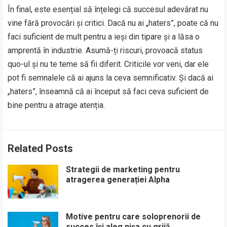
În final, este esențial să înțelegi că succesul adevărat nu
vine fără provocări și critici. Dacă nu ai „haters”, poate că nu
faci suficient de mult pentru a ieși din tipare și a lăsa o
amprentă în industrie. Asumă-ți riscuri, provoacă status
quo-ul și nu te teme să fii diferit. Criticile vor veni, dar ele
pot fi semnalele că ai ajuns la ceva semnificativ. Și dacă ai
„haters”, înseamnă că ai început să faci ceva suficient de
bine pentru a atrage atenția.
Related Posts
Strategii de marketing pentru
atragerea generației Alpha
Motive pentru care soloprenorii de
succes își aleg nișa cu grijă