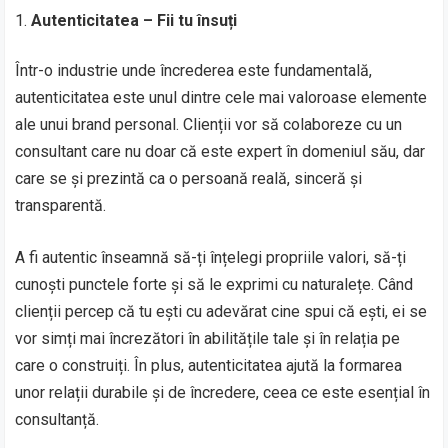
Autenticitatea – Fii tu însuți
Într-o industrie unde încrederea este fundamentală,
autenticitatea este unul dintre cele mai valoroase elemente
ale unui brand personal. Clienții vor să colaboreze cu un
consultant care nu doar că este expert în domeniul său, dar
care se și prezintă ca o persoană reală, sinceră și
transparentă.
A fi autentic înseamnă să-ți înțelegi propriile valori, să-ți
cunoști punctele forte și să le exprimi cu naturalețe. Când
clienții percep că tu ești cu adevărat cine spui că ești, ei se
vor simți mai încrezători în abilitățile tale și în relația pe
care o construiți. În plus, autenticitatea ajută la formarea
unor relații durabile și de încredere, ceea ce este esențial în
consultanță.