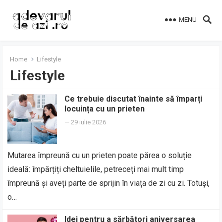
MENU
Home
Lifestyle
Lifestyle
Ce trebuie discutat înainte să împarți
locuința cu un prieten
—
29 iulie 2026
Mutarea împreună cu un prieten poate părea o soluție
ideală: împărțiți cheltuielile, petreceți mai mult timp
împreună și aveți parte de sprijin în viața de zi cu zi. Totuși,
o…
Idei pentru a sărbători aniversarea