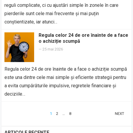
reguli complicate, ci cu ajustări simple în zonele în care
pierderile sunt cele mai frecvente și mai puțin
conștientizate, iar atunci…
Regula celor 24 de ore înainte de a face
o achiziție scumpă
—
25 mai 2026
Regula celor 24 de ore înainte de a face o achiziție scumpă
este una dintre cele mai simple și eficiente strategii pentru
a evita cumpărăturile impulsive, regretele financiare și
deciziile…
PAGINAȚIE
1
2
…
8
NEXT
ARTICOLE
ARTICOLE RECENTE