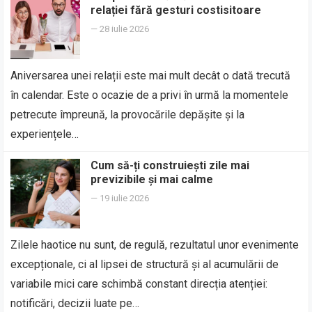
relației fără gesturi costisitoare
—
28 iulie 2026
Aniversarea unei relații este mai mult decât o dată trecută
în calendar. Este o ocazie de a privi în urmă la momentele
petrecute împreună, la provocările depășite și la
experiențele…
Cum să-ți construiești zile mai
previzibile și mai calme
—
19 iulie 2026
Zilele haotice nu sunt, de regulă, rezultatul unor evenimente
excepționale, ci al lipsei de structură și al acumulării de
variabile mici care schimbă constant direcția atenției:
notificări, decizii luate pe…