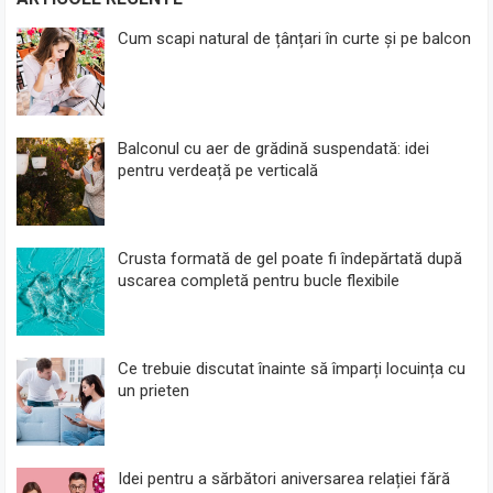
Cum scapi natural de țânțari în curte și pe balcon
Balconul cu aer de grădină suspendată: idei
pentru verdeață pe verticală
Crusta formată de gel poate fi îndepărtată după
uscarea completă pentru bucle flexibile
Ce trebuie discutat înainte să împarți locuința cu
un prieten
Idei pentru a sărbători aniversarea relației fără