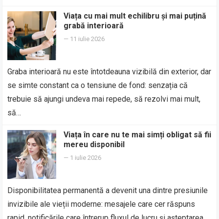
Viața cu mai mult echilibru și mai puțină
grabă interioară
—
11 iulie 2026
Graba interioară nu este întotdeauna vizibilă din exterior, dar
se simte constant ca o tensiune de fond: senzația că
trebuie să ajungi undeva mai repede, să rezolvi mai mult,
să…
Viața în care nu te mai simți obligat să fii
mereu disponibil
—
1 iulie 2026
Disponibilitatea permanentă a devenit una dintre presiunile
invizibile ale vieții moderne: mesajele care cer răspuns
rapid, notificările care întrerup fluxul de lucru și așteptarea