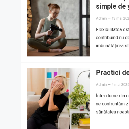
simple de
Admin
—
13 mai 20
Flexibilitatea es
contribuind nu do
îmbunătățirea st
Practici d
Admin
—
4 mai 202
Într-o lume din 
ne confruntăm zi
sănătatea noastr