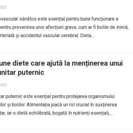
2025
vascular sănătos este esențial pentru buna funcționare a
entru prevenirea unor afecțiuni grave, cum ar fi bolile de inimă,
terială și accidentul vascular cerebral. Dieta…
une diete care ajută la menținerea unui
nitar puternic
2025
ar puternic este esențial pentru protejarea organismului
lor și bolilor. Alimentația joacă un rol crucial în susținerea
ar, iar o dietă echilibrată, bogată în nutrienți esențiali,…