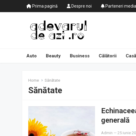
Prima pagină
Despre noi
Parteneri medi
Auto
Beauty
Business
Călătorii
Casă
Home
Sănătate
Sănătate
Echinaceea
generală
Admin
—
25 iunie 2