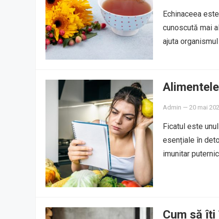
Echinaceea este o
cunoscută mai al
ajuta organismul
Alimentele
Admin
—
20 mai 20
Ficatul este unul
esențiale în deto
imunitar puterni
Cum să îți 