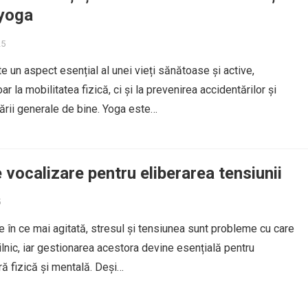
 yoga
25
te un aspect esențial al unei vieți sănătoase și active,
ar la mobilitatea fizică, ci și la prevenirea accidentărilor și
ării generale de bine. Yoga este…
e vocalizare pentru eliberarea tensiunii
5
ce în ce mai agitată, stresul și tensiunea sunt probleme cu care
lnic, iar gestionarea acestora devine esențială pentru
ă fizică și mentală. Deși…