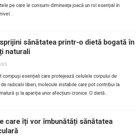
ntele pe care le consumi dimineața joacă un rol esențial în
nivel…
sprijini sănătatea printr-o dietă bogată în
i naturali
2025
nt compuși esențiali care protejează celulele corpului de
e radicalii liberi, molecule instabile care pot contribui la
atură și la apariția unor afecțiuni cronice. O dietă…
e care îți vor îmbunătăți sănătatea
culară