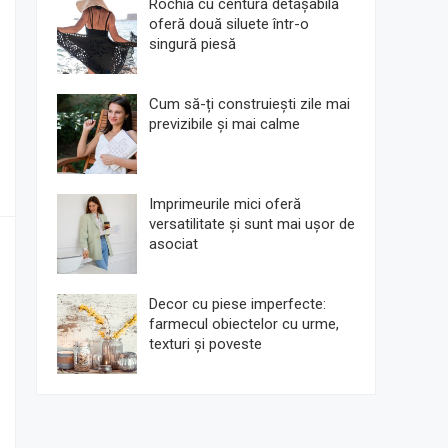
Rochia cu centură detașabilă
oferă două siluete într-o
singură piesă
Cum să-ți construiești zile mai
previzibile și mai calme
Imprimeurile mici oferă
versatilitate și sunt mai ușor de
asociat
Decor cu piese imperfecte:
farmecul obiectelor cu urme,
texturi și poveste