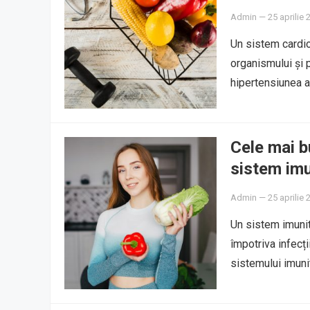
Admin
—
25 aprilie 
Un sistem cardio
organismului și p
hipertensiunea ar
Cele mai b
sistem imu
Admin
—
25 aprilie 
Un sistem imunit
împotriva infecții
sistemului imunit