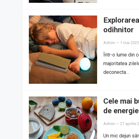
Explorarea
odihnitor
Admin
—
1 mai 202
Într-o lume din c
majoritatea zilel
deconecta…
Cele mai b
de energie
Admin
—
27 aprilie 
Un mic dejun săn