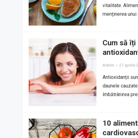
vitalitate. Alime
menținerea unui 
Cum să îți 
antioxidanț
Admin
—
27 aprilie 
Antioxidanții su
daunele cauzate d
îmbătrânirea prem
10 aliment
cardiovas