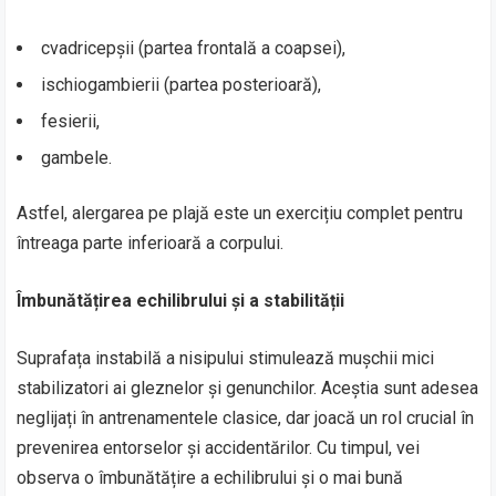
cvadricepșii (partea frontală a coapsei),
ischiogambierii (partea posterioară),
fesierii,
gambele.
Astfel, alergarea pe plajă este un exercițiu complet pentru
întreaga parte inferioară a corpului.
Îmbunătățirea echilibrului și a stabilității
Suprafața instabilă a nisipului stimulează mușchii mici
stabilizatori ai gleznelor și genunchilor. Aceștia sunt adesea
neglijați în antrenamentele clasice, dar joacă un rol crucial în
prevenirea entorselor și accidentărilor. Cu timpul, vei
observa o îmbunătățire a echilibrului și o mai bună