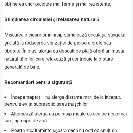
obținerea unor picioare mai ferme și mai rezistente.
Stimularea circulației și relaxarea naturală
Mișcarea picioarelor în nisip stimulează circulația sângelui
și ajută la reducerea senzației de picioare grele sau
obosite. În plus, alergarea desculț pe plajă oferă un masaj
natural tălpilor, care relaxează și contribuie la o stare
generală de bine.
Recomandări pentru siguranță
Începe treptat – nu alerga distanțe mari de la început,
pentru a evita suprasolicitarea mușchilor.
Alternează alergarea pe nisip moale cu cea pe nisip mai
tare, aproape de apă.
Poartă încălțăminte ușoară dacă nu ești obișnuit să