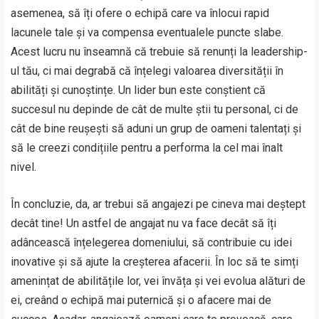
asemenea, să îți ofere o echipă care va înlocui rapid
lacunele tale și va compensa eventualele puncte slabe.
Acest lucru nu înseamnă că trebuie să renunți la leadership-
ul tău, ci mai degrabă că înțelegi valoarea diversității în
abilități și cunoștințe. Un lider bun este conștient că
succesul nu depinde de cât de multe știi tu personal, ci de
cât de bine reușești să aduni un grup de oameni talentați și
să le creezi condițiile pentru a performa la cel mai înalt
nivel.
În concluzie, da, ar trebui să angajezi pe cineva mai deștept
decât tine! Un astfel de angajat nu va face decât să îți
adâncească înțelegerea domeniului, să contribuie cu idei
inovative și să ajute la creșterea afacerii. În loc să te simți
amenințat de abilitățile lor, vei învăța și vei evolua alături de
ei, creând o echipă mai puternică și o afacere mai de