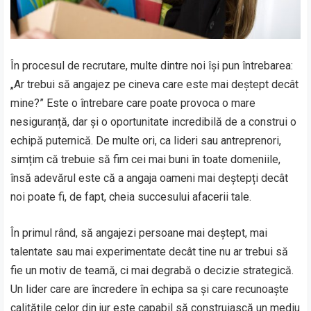
În procesul de recrutare, multe dintre noi își pun întrebarea:
„Ar trebui să angajez pe cineva care este mai deștept decât
mine?” Este o întrebare care poate provoca o mare
nesiguranță, dar și o oportunitate incredibilă de a construi o
echipă puternică. De multe ori, ca lideri sau antreprenori,
simțim că trebuie să fim cei mai buni în toate domeniile,
însă adevărul este că a angaja oameni mai deștepți decât
noi poate fi, de fapt, cheia succesului afacerii tale.
În primul rând, să angajezi persoane mai deștept, mai
talentate sau mai experimentate decât tine nu ar trebui să
fie un motiv de teamă, ci mai degrabă o decizie strategică.
Un lider care are încredere în echipa sa și care recunoaște
calitățile celor din jur este capabil să construiască un mediu