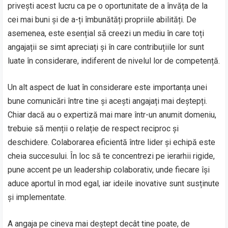
privești acest lucru ca pe o oportunitate de a învăța de la
cei mai buni și de a-ți îmbunătăți propriile abilități. De
asemenea, este esențial să creezi un mediu în care toți
angajații se simt apreciați și în care contribuțiile lor sunt
luate în considerare, indiferent de nivelul lor de competență.
Un alt aspect de luat în considerare este importanța unei
bune comunicări între tine și acești angajați mai deștepți.
Chiar dacă au o expertiză mai mare într-un anumit domeniu,
trebuie să menții o relație de respect reciproc și
deschidere. Colaborarea eficientă între lider și echipă este
cheia succesului. În loc să te concentrezi pe ierarhii rigide,
pune accent pe un leadership colaborativ, unde fiecare își
aduce aportul în mod egal, iar ideile inovative sunt susținute
și implementate.
A angaja pe cineva mai deștept decât tine poate, de