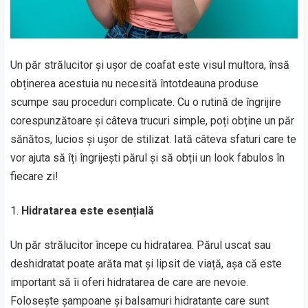
Un păr strălucitor și ușor de coafat este visul multora, însă
obținerea acestuia nu necesită întotdeauna produse
scumpe sau proceduri complicate. Cu o rutină de îngrijire
corespunzătoare și câteva trucuri simple, poți obține un păr
sănătos, lucios și ușor de stilizat. Iată câteva sfaturi care te
vor ajuta să îți îngrijești părul și să obții un look fabulos în
fiecare zi!
Hidratarea este esențială
Un păr strălucitor începe cu hidratarea. Părul uscat sau
deshidratat poate arăta mat și lipsit de viață, așa că este
important să îi oferi hidratarea de care are nevoie.
Folosește șampoane și balsamuri hidratante care sunt