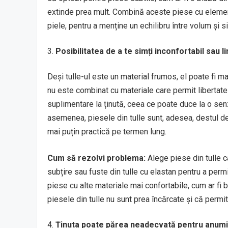
extinde prea mult. Combină aceste piese cu element
piele, pentru a menține un echilibru între volum și s
Posibilitatea de a te simți inconfortabil sau l
Deși tulle-ul este un material frumos, el poate fi ma
nu este combinat cu materiale care permit libertate 
suplimentare la ținută, ceea ce poate duce la o sen
asemenea, piesele din tulle sunt, adesea, destul de 
mai puțin practică pe termen lung.
Cum să rezolvi problema:
Alege piese din tulle ca
subțire sau fuste din tulle cu elastan pentru a per
piese cu alte materiale mai confortabile, cum ar fi 
piesele din tulle nu sunt prea încărcate și că permi
Ținuta poate părea neadecvată pentru anumit