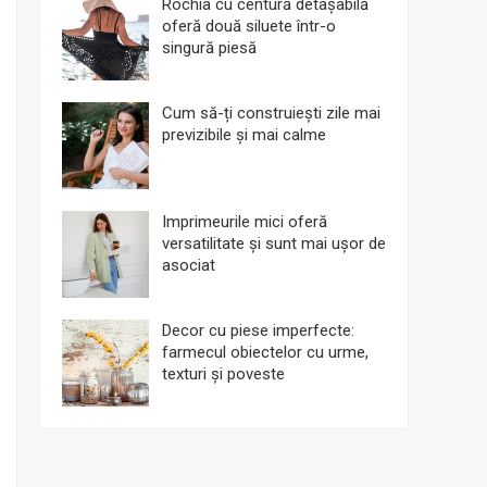
Rochia cu centură detașabilă
oferă două siluete într-o
singură piesă
Cum să-ți construiești zile mai
previzibile și mai calme
Imprimeurile mici oferă
versatilitate și sunt mai ușor de
asociat
Decor cu piese imperfecte:
farmecul obiectelor cu urme,
texturi și poveste