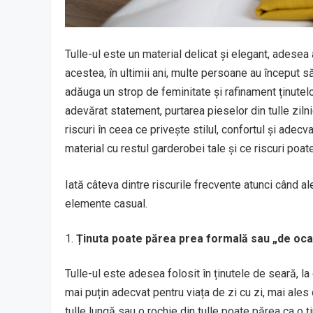
Tulle-ul este un material delicat și elegant, adesea
acestea, în ultimii ani, multe persoane au început s
adăuga un strop de feminitate și rafinament ținutelo
adevărat statement, purtarea pieselor din tulle zil
riscuri în ceea ce privește stilul, confortul și adecv
material cu restul garderobei tale și ce riscuri poat
Iată câteva dintre riscurile frecvente atunci când al
elemente casual.
Ținuta poate părea prea formală sau „de oca
Tulle-ul este adesea folosit în ținutele de seară, la
mai puțin adecvat pentru viața de zi cu zi, mai al
tulle lungă sau o rochie din tulle poate părea ca o