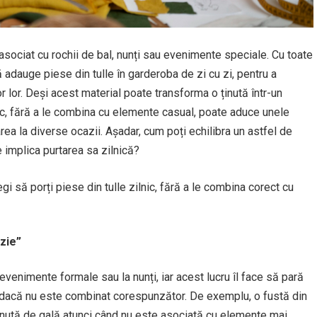
 asociat cu rochii de bal, nunți sau evenimente speciale. Cu toate
ă adauge piese din tulle în garderoba de zi cu zi, pentru a
r lor. Deși acest material poate transforma o ținută într-un
nic, fără a le combina cu elemente casual, poate aduce unele
area la diverse ocazii. Așadar, cum poți echilibra un astfel de
e implica purtarea sa zilnică?
egi să porți piese din tulle zilnic, fără a le combina corect cu
zie”
 evenimente formale sau la nunți, iar acest lucru îl face să pară
es dacă nu este combinat corespunzător. De exemplu, o fustă din
 ținută de gală atunci când nu este asociată cu elemente mai