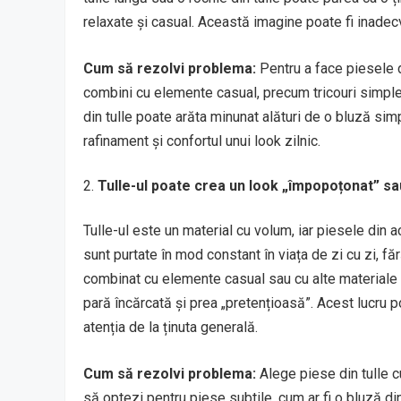
relaxate și casual. Această imagine poate fi inadecv
Cum să rezolvi problema:
Pentru a face piesele di
combini cu elemente casual, precum tricouri simpl
din tulle poate arăta minunat alături de o bluză si
rafinament și confortul unui look zilnic.
Tulle-ul poate crea un look „împopoțonat” sa
Tulle-ul este un material cu volum, iar piesele din
sunt purtate în mod constant în viața de zi cu zi, fă
combinat cu elemente casual sau cu alte materiale m
pară încărcată și prea „pretențioasă”. Acest lucru p
atenția de la ținuta generală.
Cum să rezolvi problema:
Alege piese din tulle 
să optezi pentru piese subtile, cum ar fi o bluză din 