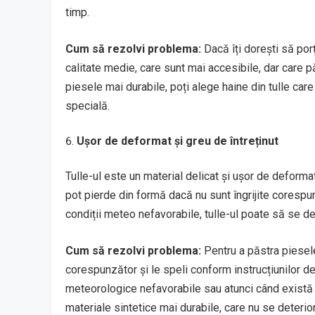
timp.
Cum să rezolvi problema:
Dacă îți dorești să porț
calitate medie, care sunt mai accesibile, dar care
piesele mai durabile, poți alege haine din tulle care
specială.
Ușor de deformat și greu de întreținut
Tulle-ul este un material delicat și ușor de deforma
pot pierde din formă dacă nu sunt îngrijite cores
condiții meteo nefavorabile, tulle-ul poate să se def
Cum să rezolvi problema:
Pentru a păstra piesele
corespunzător și le speli conform instrucțiunilor de
meteorologice nefavorabile sau atunci când există ri
materiale sintetice mai durabile, care nu se deterio