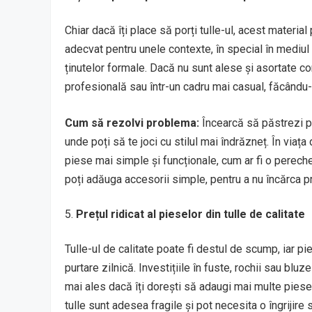
Chiar dacă îți place să porți tulle-ul, acest materia
adecvat pentru unele contexte, în special în mediu
ținutelor formale. Dacă nu sunt alese și asortate core
profesională sau într-un cadru mai casual, făcându-t
Cum să rezolvi problema:
Încearcă să păstrezi p
unde poți să te joci cu stilul mai îndrăzneț. În viața
piese mai simple și funcționale, cum ar fi o perec
poți adăuga accesorii simple, pentru a nu încărca pr
Prețul ridicat al pieselor din tulle de calitate
Tulle-ul de calitate poate fi destul de scump, iar p
purtare zilnică. Investițiile în fuste, rochii sau blu
mai ales dacă îți dorești să adaugi mai multe pies
tulle sunt adesea fragile și pot necesita o îngrijir