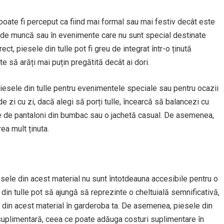
l poate fi perceput ca fiind mai formal sau mai festiv decât este
l de muncă sau în evenimente care nu sunt special destinate
ct, piesele din tulle pot fi greu de integrat într-o ținută
e să arăți mai puțin pregătită decât ai dori.
iesele din tulle pentru evenimentele speciale sau pentru ocazii
 de zi cu zi, dacă alegi să porți tulle, încearcă să balancezi cu
he de pantaloni din bumbac sau o jachetă casual. De asemenea,
ea mult ținuta.
iesele din acest material nu sunt întotdeauna accesibile pentru o
ze din tulle pot să ajungă să reprezinte o cheltuială semnificativă,
e din acest material în garderoba ta. De asemenea, piesele din
e suplimentară, ceea ce poate adăuga costuri suplimentare în