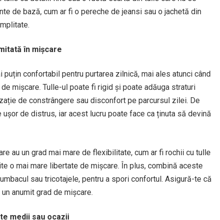
e de bază, cum ar fi o pereche de jeansi sau o jachetă din
implitate.
imitată în mișcare
i puțin confortabil pentru purtarea zilnică, mai ales atunci când
de mișcare. Tulle-ul poate fi rigid și poate adăuga straturi
zație de constrângere sau disconfort pe parcursul zilei. De
ușor de distrus, iar acest lucru poate face ca ținuta să devină
re au un grad mai mare de flexibilitate, cum ar fi rochii cu tulle
mite o mai mare libertate de mișcare. În plus, combină aceste
bumbacul sau tricotajele, pentru a spori confortul. Asigură-te că
t un anumit grad de mișcare.
e medii sau ocazii