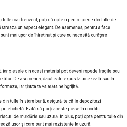
i tulle mai frecvent, poți să optezi pentru piese din tulle de
 păstrează un aspect elegant. De asemenea, pentru a face
 sunt mai ușor de întreținut și care nu necesită curățare
t, iar piesele din acest material pot deveni repede fragile sau
punzător. De asemenea, dacă este expus la umezeală sau la
ormeze, iar ținuta ta va arăta neîngrijită.
 din tulle în stare bună, asigură-te că le depozitezi
 pe etichetă. Evită să porți aceste piese în condiții
scuri de murdărie sau uzură. În plus, poți opta pentru tulle din
rează ușor și care sunt mai rezistente la uzură.