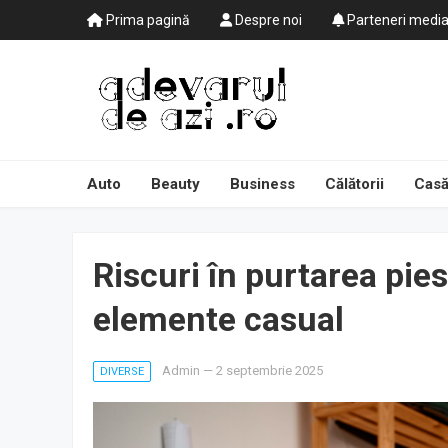
Prima pagină
Despre noi
Parteneri medi
Auto
Beauty
Business
Călătorii
Casă
Riscuri în purtarea piese
elemente casual
Admin
—
2 septembrie 2025
DIVERSE