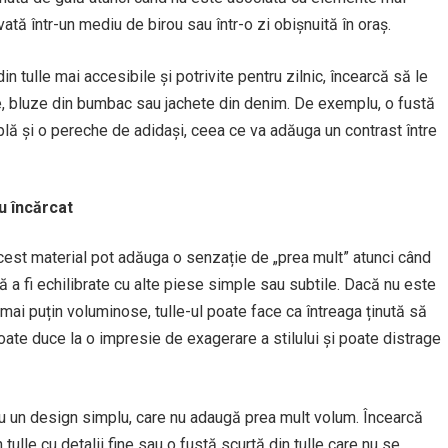
ată într-un mediu de birou sau într-o zi obișnuită în oraș.
n tulle mai accesibile și potrivite pentru zilnic, încearcă să le
e, bluze din bumbac sau jachete din denim. De exemplu, o fustă
mplă și o pereche de adidași, ceea ce va adăuga un contrast între
u încărcat
 acest material pot adăuga o senzație de „prea mult” atunci când
ră a fi echilibrate cu alte piese simple sau subtile. Dacă nu este
ai puțin voluminose, tulle-ul poate face ca întreaga ținută să
oate duce la o impresie de exagerare a stilului și poate distrage
cu un design simplu, care nu adaugă prea mult volum. Încearcă
tulle cu detalii fine sau o fustă scurtă din tulle care nu se