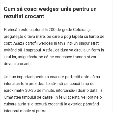
Cum să coaci wedges-urile pentru un
rezultat crocant
Preîncălzește cuptorul la 200 de grade Celsius și
pregătește o tavă mare, pe care o poți tapeta cu hârtie de
copt. Așază cartofii wedges în tavă într-un singur strat,
evitând să-i suprapui. Astfel, căldura va circula uniform în
jurul lor, asigurându-se că se vor coace frumos și vor
deveni crocanți.
Un truc important pentru o coacere perfectă este să nu
întorci cartofii prea des. Lasă-i să se coacă timp de
aproximativ 30-35 de minute, întorcându-i doar o dată, la
jumătatea timpului de gătire. În felul acesta, vei obține o
culoare aurie și o textură crocantă la exterior, păstrând
interiorul moale și pufos.