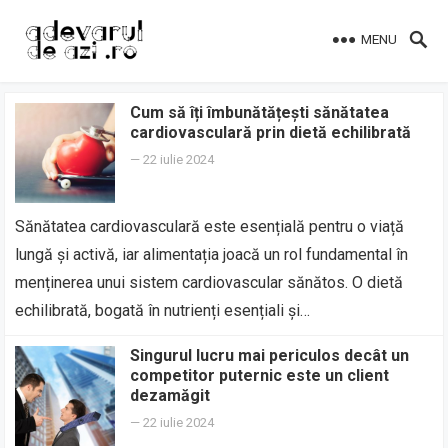
MENU
Cum să îți îmbunătățești sănătatea
cardiovasculară prin dietă echilibrată
—
22 iulie 2024
Sănătatea cardiovasculară este esențială pentru o viață
lungă și activă, iar alimentația joacă un rol fundamental în
menținerea unui sistem cardiovascular sănătos. O dietă
echilibrată, bogată în nutrienți esențiali și…
Singurul lucru mai periculos decât un
competitor puternic este un client
dezamăgit
—
22 iulie 2024