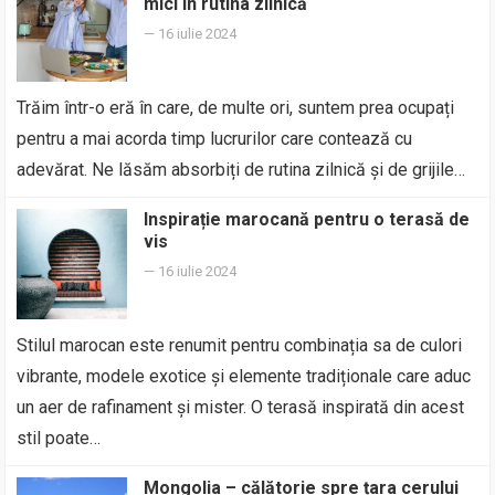
mici în rutina zilnică
—
16 iulie 2024
Trăim într-o eră în care, de multe ori, suntem prea ocupați
pentru a mai acorda timp lucrurilor care contează cu
adevărat. Ne lăsăm absorbiți de rutina zilnică și de grijile…
Inspirație marocană pentru o terasă de
vis
—
16 iulie 2024
Stilul marocan este renumit pentru combinația sa de culori
vibrante, modele exotice și elemente tradiționale care aduc
un aer de rafinament și mister. O terasă inspirată din acest
stil poate…
Mongolia – călătorie spre țara cerului