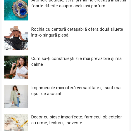
Aromele pudrate, verzi și marine creează impresii
foarte diferite asupra aceluiași parfum
Rochia cu centură detașabilă oferă două siluete
într-o singură piesă
Cum să-ți construiești zile mai previzibile și mai
calme
Imprimeurile mici oferă versatilitate și sunt mai
ușor de asociat
Decor cu piese imperfecte: farmecul obiectelor
cu urme, texturi și poveste