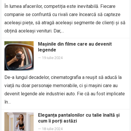
În lumea afacerilor, competiția este inevitabilă. Fiecare
companie se confruntă cu rivali care încearcă să capteze
aceleași piețe, să atragă aceleași segmente de clienți și să
obțină aceleași venituri. Dar,…
Mașinile din filme care au devenit
legende
—
19 iulie 2024
De-a lungul decadelor, cinematografia a reușit să aducă la
viață nu doar personaje memorabile, ci și mașini care au
devenit legende ale industriei auto. Fie că au fost implicate
în…
Eleganța pantalonilor cu talie înaltă și
cum îi porți astăzi
—
18 iulie 2024