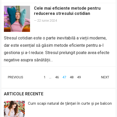
Cele mai eficiente metode pentru
reducerea stresului cotidian
—
22 iunie 2024
Stresul cotidian este o parte inevitabilă a vieții moderne,
dar este esențial să găsim metode eficiente pentru a-l
gestiona și a-l reduce. Stresul prelungit poate avea efecte
negative asupra sănătății…
PAGINAȚIE
PREVIOUS
1
…
46
47
48
49
NEXT
ARTICOLE
ARTICOLE RECENTE
Cum scapi natural de țânțari în curte și pe balcon