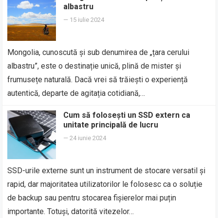
albastru
—
15 iulie 2024
Mongolia, cunoscută și sub denumirea de „țara cerului
albastru”, este o destinație unică, plină de mister și
frumusețe naturală. Dacă vrei să trăiești o experiență
autentică, departe de agitația cotidiană,…
Cum să folosești un SSD extern ca
unitate principală de lucru
—
24 iunie 2024
SSD-urile externe sunt un instrument de stocare versatil și
rapid, dar majoritatea utilizatorilor le folosesc ca o soluție
de backup sau pentru stocarea fișierelor mai puțin
importante. Totuși, datorită vitezelor…