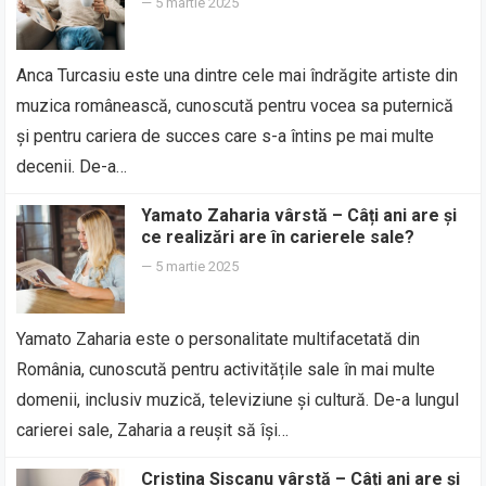
—
5 martie 2025
Anca Turcasiu este una dintre cele mai îndrăgite artiste din
muzica românească, cunoscută pentru vocea sa puternică
și pentru cariera de succes care s-a întins pe mai multe
decenii. De-a…
Yamato Zaharia vârstă – Câți ani are și
ce realizări are în carierele sale?
—
5 martie 2025
Yamato Zaharia este o personalitate multifacetată din
România, cunoscută pentru activitățile sale în mai multe
domenii, inclusiv muzică, televiziune și cultură. De-a lungul
carierei sale, Zaharia a reușit să își…
Cristina Siscanu vârstă – Câți ani are și