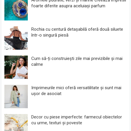
Aromele pudrate, verzi și marine creează impresii
foarte diferite asupra aceluiași parfum
Rochia cu centură detașabilă oferă două siluete
într-o singură piesă
Cum să-ți construiești zile mai previzibile și mai
calme
Imprimeurile mici oferă versatilitate și sunt mai
ușor de asociat
Decor cu piese imperfecte: farmecul obiectelor
cu urme, texturi și poveste