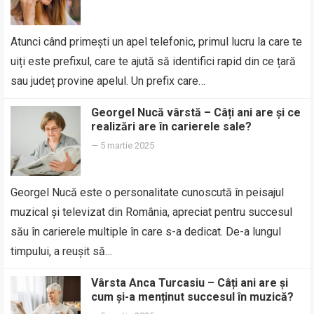
Atunci când primești un apel telefonic, primul lucru la care te
uiți este prefixul, care te ajută să identifici rapid din ce țară
sau județ provine apelul. Un prefix care…
Georgel Nucă vârstă – Câți ani are și ce
realizări are în carierele sale?
—
5 martie 2025
Georgel Nucă este o personalitate cunoscută în peisajul
muzical și televizat din România, apreciat pentru succesul
său în carierele multiple în care s-a dedicat. De-a lungul
timpului, a reușit să…
Vârsta Anca Turcasiu – Câți ani are și
cum și-a menținut succesul în muzică?