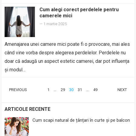
Cum alegi corect perdelele pentru
camerele mici
—
1 martie 2025
Amenajarea unei camere mici poate fi o provocare, mai ales
când vine vorba despre alegerea perdelelor. Perdelele nu
doar că adaugă un aspect estetic camerei, dar pot influența
și modul…
PAGINAȚIE
PREVIOUS
1
…
29
30
31
…
49
NEXT
ARTICOLE
ARTICOLE RECENTE
Cum scapi natural de țânțari în curte și pe balcon