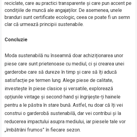
reciclate, care au practici transparente și care pun accent pe
condițiile de muncă ale angajaților. De asemenea, unele
branduri sunt certificate ecologic, ceea ce poate fi un semn
clar că urmează principii sustenabile.
Concluzie
Moda sustenabilă nu înseamnă doar achiziționarea unor
piese care sunt prietenoase cu mediul, ci și crearea unei
garderobe care să dureze în timp și care să îți aducă
satisfacție pe termen lung. Alege piese de calitate,
investește în piese clasice și versatile, explorează
opțiunile vintage și second-hand și îngrijește-ți hainele
pentru a le păstra în stare bună. Astfel, nu doar că îți vei
construi o garderobă sustenabilă, dar vei contribui și la
reducerea impactului asupra mediului, iar piesele tale vor
„îmbătrâni frumos” în fiecare sezon.