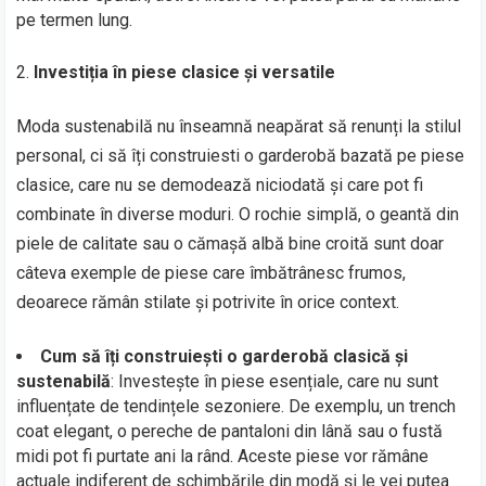
pe termen lung.
Investiția în piese clasice și versatile
Moda sustenabilă nu înseamnă neapărat să renunți la stilul
personal, ci să îți construiesti o garderobă bazată pe piese
clasice, care nu se demodează niciodată și care pot fi
combinate în diverse moduri. O rochie simplă, o geantă din
piele de calitate sau o cămașă albă bine croită sunt doar
câteva exemple de piese care îmbătrânesc frumos,
deoarece rămân stilate și potrivite în orice context.
Cum să îți construiești o garderobă clasică și
sustenabilă
: Investește în piese esențiale, care nu sunt
influențate de tendințele sezoniere. De exemplu, un trench
coat elegant, o pereche de pantaloni din lână sau o fustă
midi pot fi purtate ani la rând. Aceste piese vor rămâne
actuale indiferent de schimbările din modă și le vei putea