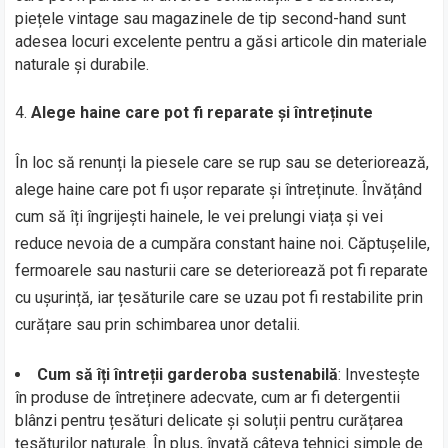
piețele vintage sau magazinele de tip second-hand sunt
adesea locuri excelente pentru a găsi articole din materiale
naturale și durabile.
Alege haine care pot fi reparate și întreținute
În loc să renunți la piesele care se rup sau se deteriorează,
alege haine care pot fi ușor reparate și întreținute. Învățând
cum să îți îngrijești hainele, le vei prelungi viața și vei
reduce nevoia de a cumpăra constant haine noi. Căptușelile,
fermoarele sau nasturii care se deteriorează pot fi reparate
cu ușurință, iar țesăturile care se uzau pot fi restabilite prin
curățare sau prin schimbarea unor detalii.
Cum să îți întreții garderoba sustenabilă
: Investește
în produse de întreținere adecvate, cum ar fi detergentii
blânzi pentru țesături delicate și soluții pentru curățarea
țesăturilor naturale. În plus, învață câteva tehnici simple de