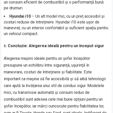
un consum eficient de combustibil și o performanță bună
pe drumuri.
Hyundai i10
– Un alt model mic, cu un preț accesibil și
costuri reduse de întreținere. Hyundai i10 este ușor de
manevrat, cu un interior confortabil și suficient spațiu pentru
un vehicul compact.
Concluzie: Alegerea ideală pentru un început sigur
Alegerea mașinii ideale pentru un șofer începător
presupune un echilibru între siguranță, ușurință în
manevrare, costuri de întreținere și fiabilitate. Este
important ca mașina să fie accesibilă și să aibă tehnologii
care ajută la învățarea unui stil de condus sigur. Modelele
mici, cu transmisie automată și consum redus de
combustibil sunt adesea cele mai bune opțiuni pentru un
șofer începător, iar mărci cunoscute pentru fiabilitatea lor,
cum ar fi Toyota, Honda sau Ford, sunt ideale. Indiferent de