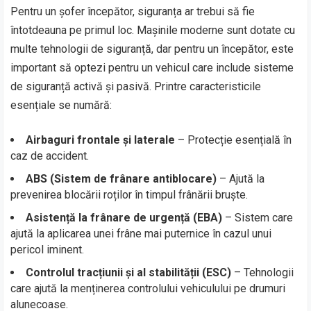
Pentru un șofer începător, siguranța ar trebui să fie
întotdeauna pe primul loc. Mașinile moderne sunt dotate cu
multe tehnologii de siguranță, dar pentru un începător, este
important să optezi pentru un vehicul care include sisteme
de siguranță activă și pasivă. Printre caracteristicile
esențiale se numără:
Airbaguri frontale și laterale
– Protecție esențială în
caz de accident.
ABS (Sistem de frânare antiblocare)
– Ajută la
prevenirea blocării roților în timpul frânării bruște.
Asistență la frânare de urgență (EBA)
– Sistem care
ajută la aplicarea unei frâne mai puternice în cazul unui
pericol iminent.
Controlul tracțiunii și al stabilității (ESC)
– Tehnologii
care ajută la menținerea controlului vehiculului pe drumuri
alunecoase.