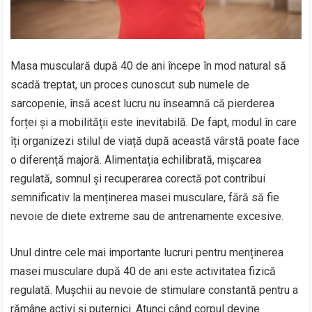
Masa musculară după 40 de ani începe în mod natural să
scadă treptat, un proces cunoscut sub numele de
sarcopenie, însă acest lucru nu înseamnă că pierderea
forței și a mobilității este inevitabilă. De fapt, modul în care
îți organizezi stilul de viață după această vârstă poate face
o diferență majoră. Alimentația echilibrată, mișcarea
regulată, somnul și recuperarea corectă pot contribui
semnificativ la menținerea masei musculare, fără să fie
nevoie de diete extreme sau de antrenamente excesive.
Unul dintre cele mai importante lucruri pentru menținerea
masei musculare după 40 de ani este activitatea fizică
regulată. Mușchii au nevoie de stimulare constantă pentru a
rămâne activi și puternici. Atunci când corpul devine