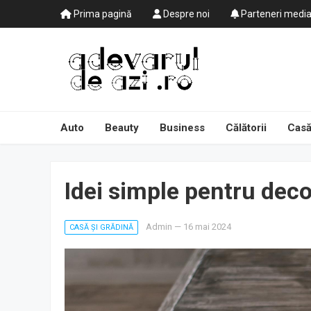
Prima pagină
Despre noi
Parteneri medi
Auto
Beauty
Business
Călătorii
Casă
Idei simple pentru dec
Admin
—
16 mai 2024
CASĂ ȘI GRĂDINĂ