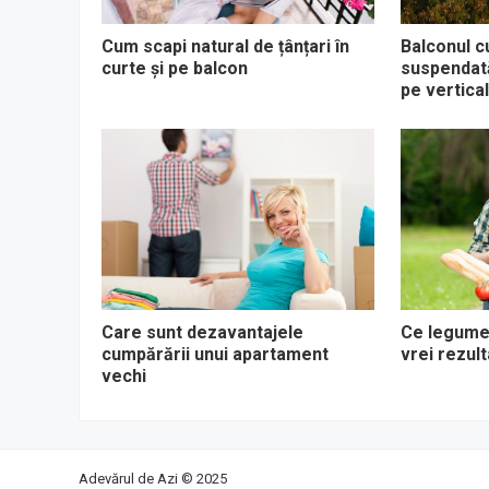
Cum scapi natural de țânțari în
Balconul c
curte și pe balcon
suspendată
pe vertica
Care sunt dezavantajele
Ce legume 
cumpărării unui apartament
vrei rezul
vechi
Adevărul de Azi
© 2025