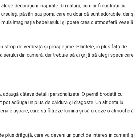
ege decorațiuni inspirate din natură, cum ar fi ilustrații cu
 ursuleți, păsări sau pomi, care nu doar că sunt adorabile, dar și
stimula imaginația bebelușului și poate crea o atmosferă veselă
un strop de verdeață și prospețime. Plantele, în plus față de
a aerului din cameră, dar trebuie să ai grijă să alegi specii care
, adaugă câteva detalii personalizate. O pernă brodată cu
t pot adăuga un plus de căldură și dragoste. Un alt detaliu
eriale ușoare, care să filtreze lumina și să creeze o atmosferă
e pluș drăguță, care va deveni un punct de interes în cameră și