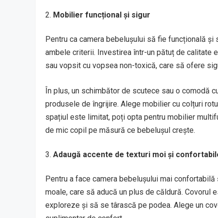
Mobilier funcțional și sigur
Pentru ca camera bebelușului să fie funcțională și 
ambele criterii. Investirea într-un pătuț de calitate
sau vopsit cu vopsea non-toxică, care să ofere sigu
În plus, un schimbător de scutece sau o comodă cu 
produsele de îngrijire. Alege mobilier cu colțuri rotu
spațiul este limitat, poți opta pentru mobilier multi
de mic copil pe măsură ce bebelușul crește.
Adaugă accente de texturi moi și confortabil
Pentru a face camera bebelușului mai confortabilă 
moale, care să aducă un plus de căldură. Covorul e
exploreze și să se târască pe podea. Alege un covor 