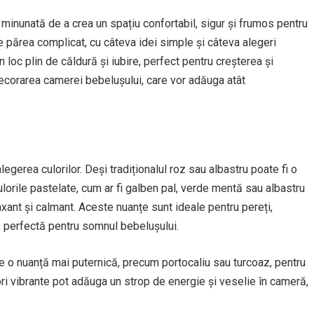
minunată de a crea un spațiu confortabil, sigur și frumos pentru
 părea complicat, cu câteva idei simple și câteva alegeri
 loc plin de căldură și iubire, perfect pentru creșterea și
decorarea camerei bebelușului, care vor adăuga atât
gerea culorilor. Deși tradiționalul roz sau albastru poate fi o
Culorile pastelate, cum ar fi galben pal, verde mentă sau albastru
xant și calmant. Aceste nuanțe sunt ideale pentru pereți,
, perfectă pentru somnul bebelușului.
e o nuanță mai puternică, precum portocaliu sau turcoaz, pentru
i vibrante pot adăuga un strop de energie și veselie în cameră,