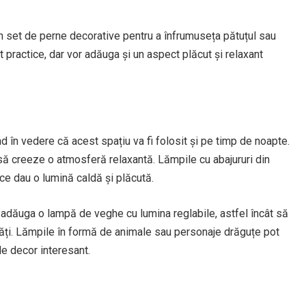
un set de perne decorative pentru a înfrumuseța pătuțul sau
 practice, dar vor adăuga și un aspect plăcut și relaxant
d în vedere că acest spațiu va fi folosit și pe timp de noapte.
să creeze o atmosferă relaxantă. Lămpile cu abajururi din
ece dau o lumină caldă și plăcută.
adăuga o lampă de veghe cu lumina reglabile, astfel încât să
ități. Lămpile în formă de animale sau personaje drăguțe pot
e decor interesant.