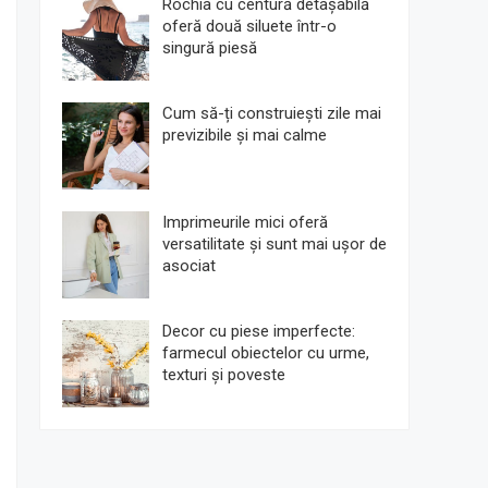
Rochia cu centură detașabilă
oferă două siluete într-o
singură piesă
Cum să-ți construiești zile mai
previzibile și mai calme
Imprimeurile mici oferă
versatilitate și sunt mai ușor de
asociat
Decor cu piese imperfecte:
farmecul obiectelor cu urme,
texturi și poveste