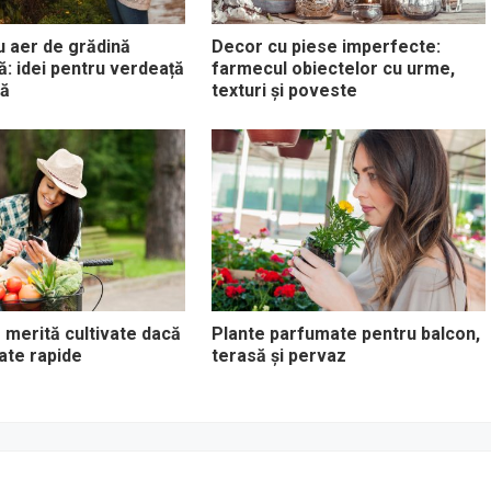
u aer de grădină
Decor cu piese imperfecte:
: idei pentru verdeață
farmecul obiectelor cu urme,
lă
texturi și poveste
merită cultivate dacă
Plante parfumate pentru balcon,
tate rapide
terasă și pervaz