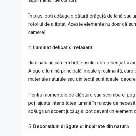
suplimentar de confort.
În plus, poți adăuga o pătură drăguță de lână sau 
fotoliul de alăptat. Aceste elemente nu doar că sunt
camerei.
Iluminat delicat și relaxant
Iluminatul în camera bebelușului este esențial, avân
Alege o lumină principală, moale și calmantă, care 
materiale naturale sau din textil sunt ideale, deoar
Pentru momentele de alăptare sau schimbare, poți 
poți ajusta intensitatea luminii în funcție de neces
adăuga un accent jucăuș și pot deveni un element d
Decorațiuni drăguțe și inspirate din natură