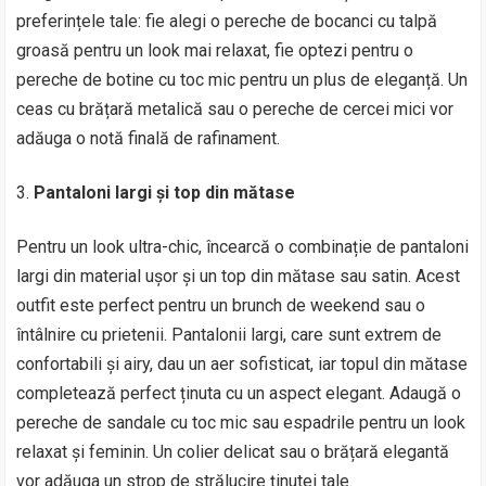
preferințele tale: fie alegi o pereche de bocanci cu talpă
groasă pentru un look mai relaxat, fie optezi pentru o
pereche de botine cu toc mic pentru un plus de eleganță. Un
ceas cu brățară metalică sau o pereche de cercei mici vor
adăuga o notă finală de rafinament.
Pantaloni largi și top din mătase
Pentru un look ultra-chic, încearcă o combinație de pantaloni
largi din material ușor și un top din mătase sau satin. Acest
outfit este perfect pentru un brunch de weekend sau o
întâlnire cu prietenii. Pantalonii largi, care sunt extrem de
confortabili și airy, dau un aer sofisticat, iar topul din mătase
completează perfect ținuta cu un aspect elegant. Adaugă o
pereche de sandale cu toc mic sau espadrile pentru un look
relaxat și feminin. Un colier delicat sau o brățară elegantă
vor adăuga un strop de strălucire ținutei tale.