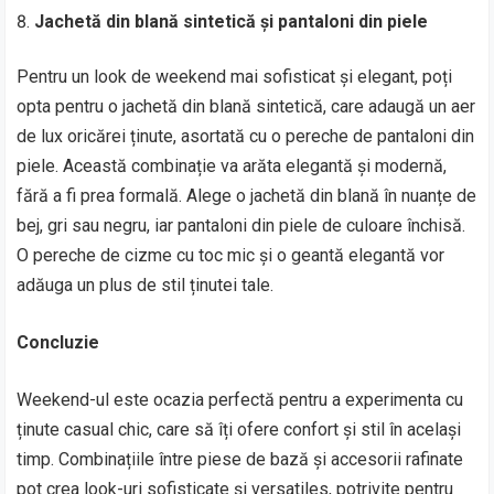
Jachetă din blană sintetică și pantaloni din piele
Pentru un look de weekend mai sofisticat și elegant, poți
opta pentru o jachetă din blană sintetică, care adaugă un aer
de lux oricărei ținute, asortată cu o pereche de pantaloni din
piele. Această combinație va arăta elegantă și modernă,
fără a fi prea formală. Alege o jachetă din blană în nuanțe de
bej, gri sau negru, iar pantaloni din piele de culoare închisă.
O pereche de cizme cu toc mic și o geantă elegantă vor
adăuga un plus de stil ținutei tale.
Concluzie
Weekend-ul este ocazia perfectă pentru a experimenta cu
ținute casual chic, care să îți ofere confort și stil în același
timp. Combinațiile între piese de bază și accesorii rafinate
pot crea look-uri sofisticate și versatiles, potrivite pentru