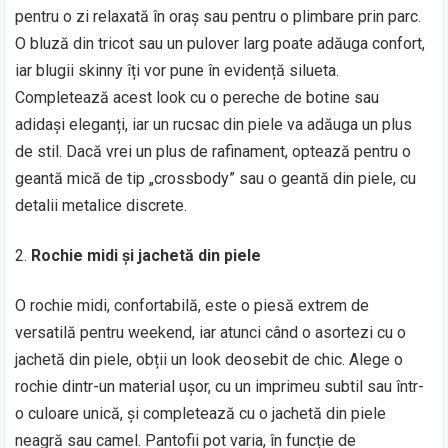
pentru o zi relaxată în oraș sau pentru o plimbare prin parc.
O bluză din tricot sau un pulover larg poate adăuga confort,
iar blugii skinny îți vor pune în evidență silueta.
Completează acest look cu o pereche de botine sau
adidași eleganți, iar un rucsac din piele va adăuga un plus
de stil. Dacă vrei un plus de rafinament, optează pentru o
geantă mică de tip „crossbody” sau o geantă din piele, cu
detalii metalice discrete.
Rochie midi și jachetă din piele
O rochie midi, confortabilă, este o piesă extrem de
versatilă pentru weekend, iar atunci când o asortezi cu o
jachetă din piele, obții un look deosebit de chic. Alege o
rochie dintr-un material ușor, cu un imprimeu subtil sau într-
o culoare unică, și completează cu o jachetă din piele
neagră sau camel. Pantofii pot varia, în funcție de