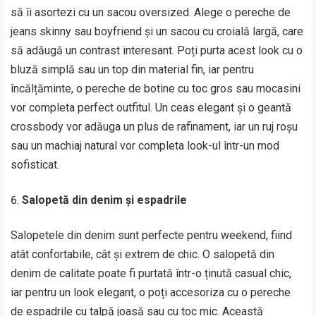
să îi asortezi cu un sacou oversized. Alege o pereche de
jeans skinny sau boyfriend și un sacou cu croială largă, care
să adăugă un contrast interesant. Poți purta acest look cu o
bluză simplă sau un top din material fin, iar pentru
încălțăminte, o pereche de botine cu toc gros sau mocasini
vor completa perfect outfitul. Un ceas elegant și o geantă
crossbody vor adăuga un plus de rafinament, iar un ruj roșu
sau un machiaj natural vor completa look-ul într-un mod
sofisticat.
Salopetă din denim și espadrile
Salopetele din denim sunt perfecte pentru weekend, fiind
atât confortabile, cât și extrem de chic. O salopetă din
denim de calitate poate fi purtată într-o ținută casual chic,
iar pentru un look elegant, o poți accesoriza cu o pereche
de espadrile cu talpă joasă sau cu toc mic. Această