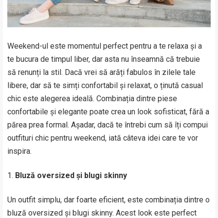
Weekend-ul este momentul perfect pentru a te relaxa și a
te bucura de timpul liber, dar asta nu înseamnă că trebuie
să renunți la stil. Dacă vrei să arăți fabulos în zilele tale
libere, dar să te simți confortabil și relaxat, o ținută casual
chic este alegerea ideală. Combinația dintre piese
confortabile și elegante poate crea un look sofisticat, fără a
părea prea formal. Așadar, dacă te întrebi cum să îți compui
outfituri chic pentru weekend, iată câteva idei care te vor
inspira.
Bluză oversized și blugi skinny
Un outfit simplu, dar foarte eficient, este combinația dintre o
bluză oversized și blugi skinny. Acest look este perfect