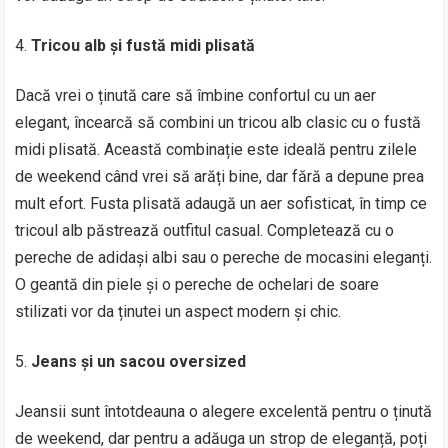
Tricou alb și fustă midi plisată
Dacă vrei o ținută care să îmbine confortul cu un aer
elegant, încearcă să combini un tricou alb clasic cu o fustă
midi plisată. Această combinație este ideală pentru zilele
de weekend când vrei să arăți bine, dar fără a depune prea
mult efort. Fusta plisată adaugă un aer sofisticat, în timp ce
tricoul alb păstrează outfitul casual. Completează cu o
pereche de adidași albi sau o pereche de mocasini eleganți.
O geantă din piele și o pereche de ochelari de soare
stilizati vor da ținutei un aspect modern și chic.
Jeans și un sacou oversized
Jeansii sunt întotdeauna o alegere excelentă pentru o ținută
de weekend, dar pentru a adăuga un strop de eleganță, poți