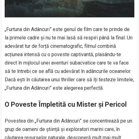
„Furtuna din Adâncuri” este genul de film care te prinde de
la primele cadre și nu te mai lasă să respiri până la final. Un
adevărat tur de forță cinematografic, filmul combină
acțiunea intensă cu o poveste captivantă, plasându-te
direct în mijlocul unei aventuri subacvatice care te va face
să te întrebi ce se află cu adevărat în adâncurile oceanelor.
Dacă ești în căutarea unui thriller care să îți testeze limitele,
„Furtuna din Adâncuri” este alegerea perfectă.
O Poveste Împletită cu Mister și Pericol
Povestea din „Furtuna din Adâncuri” se concentrează pe un
grup de oameni de știință și exploratori marini care, în
căutarea resurselor naturale, descoperă mult mai mult