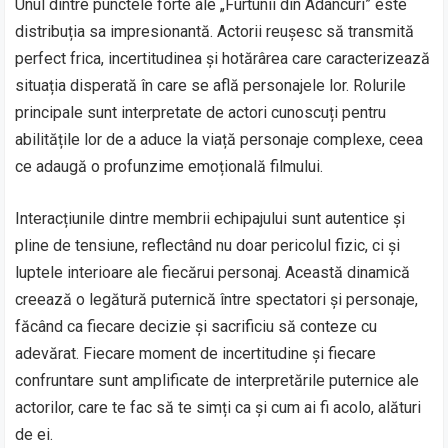
Unul dintre punctele forte ale „Furtunii din Adâncuri” este
distribuția sa impresionantă. Actorii reușesc să transmită
perfect frica, incertitudinea și hotărârea care caracterizează
situația disperată în care se află personajele lor. Rolurile
principale sunt interpretate de actori cunoscuți pentru
abilitățile lor de a aduce la viață personaje complexe, ceea
ce adaugă o profunzime emoțională filmului.
Interacțiunile dintre membrii echipajului sunt autentice și
pline de tensiune, reflectând nu doar pericolul fizic, ci și
luptele interioare ale fiecărui personaj. Această dinamică
creează o legătură puternică între spectatori și personaje,
făcând ca fiecare decizie și sacrificiu să conteze cu
adevărat. Fiecare moment de incertitudine și fiecare
confruntare sunt amplificate de interpretările puternice ale
actorilor, care te fac să te simți ca și cum ai fi acolo, alături
de ei.