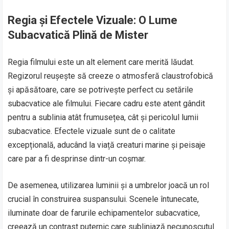
Regia și Efectele Vizuale: O Lume
Subacvatică Plină de Mister
Regia filmului este un alt element care merită lăudat.
Regizorul reușește să creeze o atmosferă claustrofobică
și apăsătoare, care se potrivește perfect cu setările
subacvatice ale filmului. Fiecare cadru este atent gândit
pentru a sublinia atât frumusețea, cât și pericolul lumii
subacvatice. Efectele vizuale sunt de o calitate
excepțională, aducând la viață creaturi marine și peisaje
care par a fi desprinse dintr-un coșmar.
De asemenea, utilizarea luminii și a umbrelor joacă un rol
crucial în construirea suspansului. Scenele întunecate,
iluminate doar de farurile echipamentelor subacvatice,
creează un contrast puternic care subliniază necunoscutul