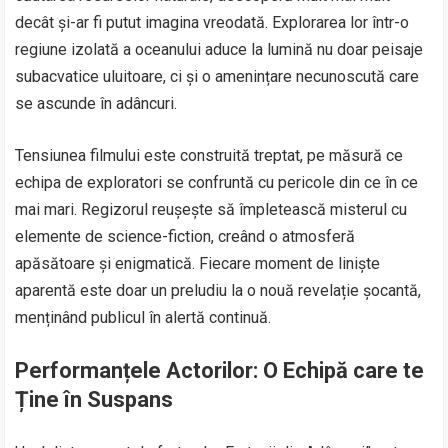
decât și-ar fi putut imagina vreodată. Explorarea lor într-o
regiune izolată a oceanului aduce la lumină nu doar peisaje
subacvatice uluitoare, ci și o amenințare necunoscută care
se ascunde în adâncuri.
Tensiunea filmului este construită treptat, pe măsură ce
echipa de exploratori se confruntă cu pericole din ce în ce
mai mari. Regizorul reușește să împletească misterul cu
elemente de science-fiction, creând o atmosferă
apăsătoare și enigmatică. Fiecare moment de liniște
aparentă este doar un preludiu la o nouă revelație șocantă,
menținând publicul în alertă continuă.
Performanțele Actorilor: O Echipă care te
Ține în Suspans