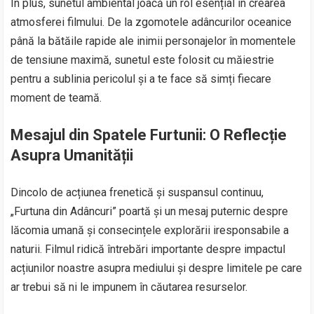
În plus, sunetul ambiental joacă un rol esențial în crearea
atmosferei filmului. De la zgomotele adâncurilor oceanice
până la bătăile rapide ale inimii personajelor în momentele
de tensiune maximă, sunetul este folosit cu măiestrie
pentru a sublinia pericolul și a te face să simți fiecare
moment de teamă.
Mesajul din Spatele Furtunii: O Reflecție
Asupra Umanității
Dincolo de acțiunea frenetică și suspansul continuu,
„Furtuna din Adâncuri” poartă și un mesaj puternic despre
lăcomia umană și consecințele explorării iresponsabile a
naturii. Filmul ridică întrebări importante despre impactul
acțiunilor noastre asupra mediului și despre limitele pe care
ar trebui să ni le impunem în căutarea resurselor.