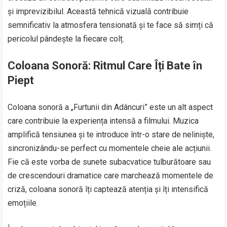
și imprevizibilul. Această tehnică vizuală contribuie
semnificativ la atmosfera tensionată și te face să simți că
pericolul pândește la fiecare colț.
Coloana Sonoră: Ritmul Care Îți Bate în
Piept
Coloana sonoră a „Furtunii din Adâncuri” este un alt aspect
care contribuie la experiența intensă a filmului. Muzica
amplifică tensiunea și te introduce într-o stare de neliniște,
sincronizându-se perfect cu momentele cheie ale acțiunii.
Fie că este vorba de sunete subacvatice tulburătoare sau
de crescendouri dramatice care marchează momentele de
criză, coloana sonoră îți captează atenția și îți intensifică
emoțiile.