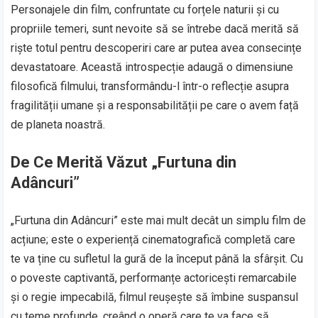
Personajele din film, confruntate cu forțele naturii și cu
propriile temeri, sunt nevoite să se întrebe dacă merită să
riște totul pentru descoperiri care ar putea avea consecințe
devastatoare. Această introspecție adaugă o dimensiune
filosofică filmului, transformându-l într-o reflecție asupra
fragilității umane și a responsabilității pe care o avem față
de planeta noastră.
De Ce Merită Văzut „Furtuna din
Adâncuri”
„Furtuna din Adâncuri” este mai mult decât un simplu film de
acțiune; este o experiență cinematografică completă care
te va ține cu sufletul la gură de la început până la sfârșit. Cu
o poveste captivantă, performanțe actoricești remarcabile
și o regie impecabilă, filmul reușește să îmbine suspansul
cu teme profunde, creând o operă care te va face să