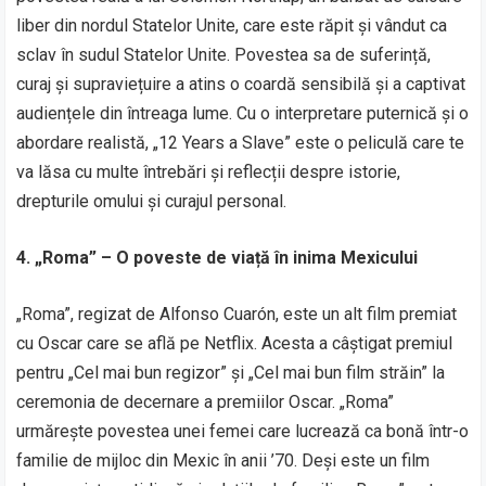
liber din nordul Statelor Unite, care este răpit și vândut ca
sclav în sudul Statelor Unite. Povestea sa de suferință,
curaj și supraviețuire a atins o coardă sensibilă și a captivat
audiențele din întreaga lume. Cu o interpretare puternică și o
abordare realistă, „12 Years a Slave” este o peliculă care te
va lăsa cu multe întrebări și reflecții despre istorie,
drepturile omului și curajul personal.
4. „Roma” – O poveste de viață în inima Mexicului
„Roma”, regizat de Alfonso Cuarón, este un alt film premiat
cu Oscar care se află pe Netflix. Acesta a câștigat premiul
pentru „Cel mai bun regizor” și „Cel mai bun film străin” la
ceremonia de decernare a premiilor Oscar. „Roma”
urmărește povestea unei femei care lucrează ca bonă într-o
familie de mijloc din Mexic în anii ’70. Deși este un film