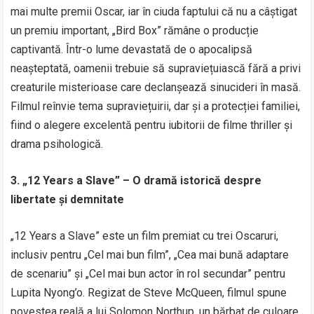
mai multe premii Oscar, iar în ciuda faptului că nu a câștigat
un premiu important, „Bird Box” rămâne o producție
captivantă. Într-o lume devastată de o apocalipsă
neașteptată, oamenii trebuie să supraviețuiască fără a privi
creaturile misterioase care declanșează sinucideri în masă.
Filmul reînvie tema supraviețuirii, dar și a protecției familiei,
fiind o alegere excelentă pentru iubitorii de filme thriller și
drama psihologică.
3. „12 Years a Slave” – O dramă istorică despre
libertate și demnitate
„12 Years a Slave” este un film premiat cu trei Oscaruri,
inclusiv pentru „Cel mai bun film”, „Cea mai bună adaptare
de scenariu” și „Cel mai bun actor în rol secundar” pentru
Lupita Nyong’o. Regizat de Steve McQueen, filmul spune
povestea reală a lui Solomon Northup, un bărbat de culoare