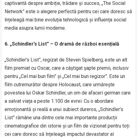
captivantă despre ambiție, trădare și succes, „The Social
Network” este o alegere perfectă pentru cei care doresc să
înțeleagă mai bine evoluția tehnologică și influența social
media asupra lumii moderne.
6. „Schindler’s List” – O dramă de război esențială
„Schindler’s List”, regizat de Steven Spielberg, este un alt
film premiat cu Oscar, care a câștigat șapte premii, inclusiv
pentru „Cel mai bun film” și „Cel mai bun regizor”. Este un
film cutremurător despre Holocaust, care urmărește
povestea lui Oskar Schindler, un om de afaceri german care
a salvat viața a peste 1.100 de evrei. Cu o abordare
emoționantă și reală a unui subiect dureros, „Schindler’s
List” rămâne una dintre cele mai importante producții
cinematografice din istorie și un film de vizionat pentru toți
cei care doresc să înțeleagă impactul devastator al