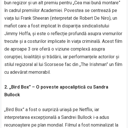
bun regizor și un alt premiu pentru „Cea mai bună montare”
în cadrul premiilor Academiei. Povestea se centrează pe
viața lui Frank Sheeran (interpretat de Robert De Niro), un
mafiot care a fost implicat în dispariția sindicalistului
Jimmy Hoffa, și este o reflecție profundă asupra vremurilor
trecute și a costurilor implicate în viața criminală. Acest film
de aproape 3 ore oferă o viziune complexă asupra
corupției, loialității și trădării, iar performanțele actorilor și
stilul regizoral al lui Scorsese fac din „The Irishman” un film
cu adevărat memorabil.
2. „Bird Box” – O poveste apocaliptică cu Sandra
Bullock
„Bird Box” a fost o surpriză uriașă pe Netflix, iar
interpretarea excepțională a Sandrei Bullock i-a adus
recunoaștere pe plan mondial. Filmul a fost nominalizat la