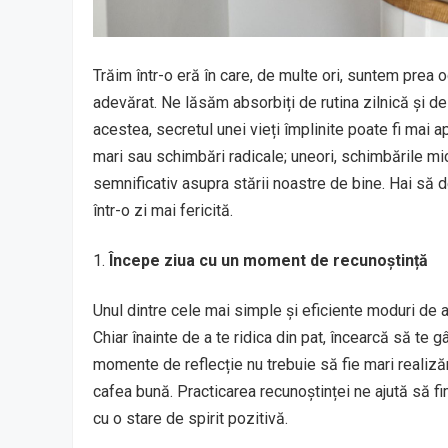
Trăim într-o eră în care, de multe ori, suntem prea 
adevărat. Ne lăsăm absorbiți de rutina zilnică și de g
acestea, secretul unei vieți împlinite poate fi mai
mari sau schimbări radicale; uneori, schimbările mici
semnificativ asupra stării noastre de bine. Hai să 
într-o zi mai fericită.
Începe ziua cu un moment de recunoștință
Unul dintre cele mai simple și eficiente moduri de a
Chiar înainte de a te ridica din pat, încearcă să te g
momente de reflecție nu trebuie să fie mari realizări;
cafea bună. Practicarea recunoștinței ne ajută să f
cu o stare de spirit pozitivă.