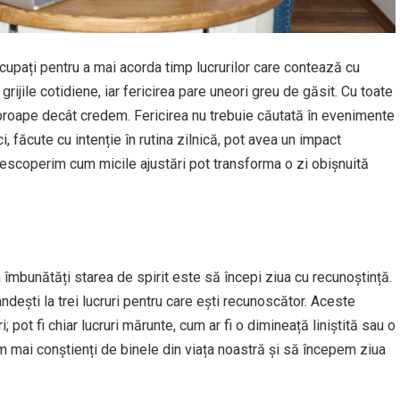
ocupați pentru a mai acorda timp lucrurilor care contează cu
rijile cotidiene, iar fericirea pare uneori greu de găsit. Cu toate
 aproape decât credem. Fericirea nu trebuie căutată în evenimente
, făcute cu intenție în rutina zilnică, pot avea un impact
descoperim cum micile ajustări pot transforma o zi obișnuită
 îmbunătăți starea de spirit este să începi ziua cu recunoștință.
ândești la trei lucruri pentru care ești recunoscător. Aceste
 pot fi chiar lucruri mărunte, cum ar fi o dimineață liniștită sau o
im mai conștienți de binele din viața noastră și să începem ziua