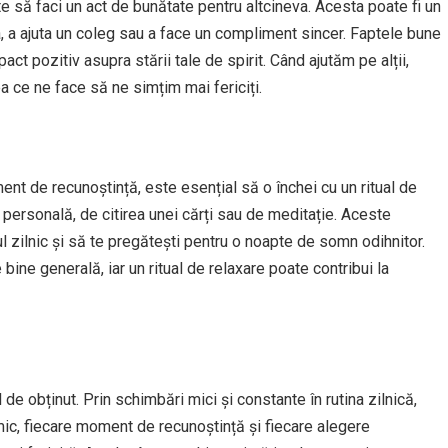
te să faci un act de bunătate pentru altcineva. Acesta poate fi un
, a ajuta un coleg sau a face un compliment sincer. Faptele bune
pact pozitiv asupra stării tale de spirit. Când ajutăm pe alții,
a ce ne face să ne simțim mai fericiți.
nt de recunoștință, este esențial să o închei cu un ritual de
e personală, de citirea unei cărți sau de meditație. Aceste
ul zilnic și să te pregătești pentru o noapte de somn odihnitor.
bine generală, iar un ritual de relaxare poate contribui la
de obținut. Prin schimbări mici și constante în rutina zilnică,
mic, fiecare moment de recunoștință și fiecare alegere