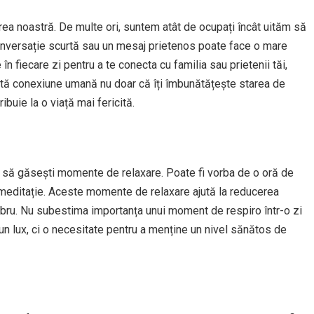
irea noastră. De multe ori, suntem atât de ocupați încât uităm să
conversație scurtă sau un mesaj prietenos poate face o mare
în fiecare zi pentru a te conecta cu familia sau prietenii tăi,
astă conexiune umană nu doar că îți îmbunătățește starea de
ribuie la o viață mai fericită.
ial să găsești momente de relaxare. Poate fi vorba de o oră de
e meditație. Aceste momente de relaxare ajută la reducerea
hilibru. Nu subestima importanța unui moment de respiro într-o zi
 un lux, ci o necesitate pentru a menține un nivel sănătos de