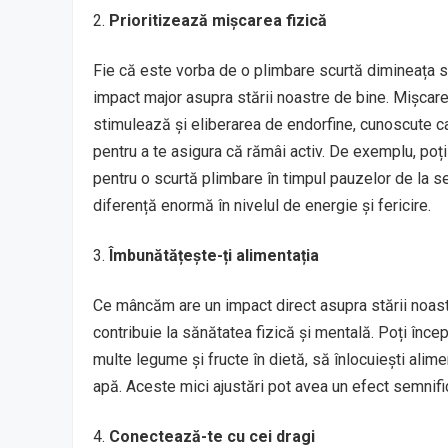
Prioritizează mișcarea fizică
Fie că este vorba de o plimbare scurtă dimineața sa
impact major asupra stării noastre de bine. Mișcarea
stimulează și eliberarea de endorfine, cunoscute ca h
pentru a te asigura că rămâi activ. De exemplu, poți 
pentru o scurtă plimbare în timpul pauzelor de la ser
diferență enormă în nivelul de energie și fericire.
Îmbunătățește-ți alimentația
Ce mâncăm are un impact direct asupra stării noastre
contribuie la sănătatea fizică și mentală. Poți înce
multe legume și fructe în dietă, să înlocuiești ali
apă. Aceste mici ajustări pot avea un efect semnific
Conectează-te cu cei dragi