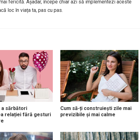
ai fericită. Așadar, începe chiar azi să implementezi aceste
că loc în viața ta, pas cu pas.
 a sărbători
Cum să-ți construiești zile mai
a relației fără gesturi
previzibile și mai calme
re