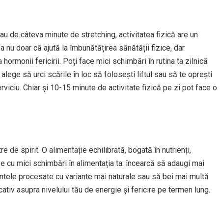
u de câteva minute de stretching, activitatea fizică are un
 nu doar că ajută la îmbunătățirea sănătății fizice, dar
ormonii fericirii. Poți face mici schimbări în rutina ta zilnică
alege să urci scările în loc să folosești liftul sau să te oprești
viciu. Chiar și 10-15 minute de activitate fizică pe zi pot face o
 de spirit. O alimentație echilibrată, bogată în nutrienți,
pe cu mici schimbări în alimentația ta: încearcă să adaugi mai
mentele procesate cu variante mai naturale sau să bei mai multă
ativ asupra nivelului tău de energie și fericire pe termen lung.