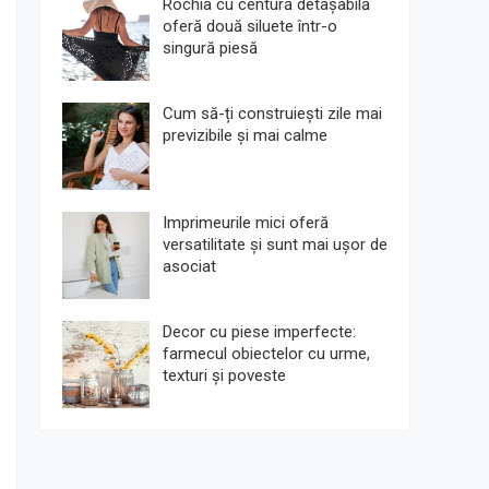
Rochia cu centură detașabilă
oferă două siluete într-o
singură piesă
Cum să-ți construiești zile mai
previzibile și mai calme
Imprimeurile mici oferă
versatilitate și sunt mai ușor de
asociat
Decor cu piese imperfecte:
farmecul obiectelor cu urme,
texturi și poveste