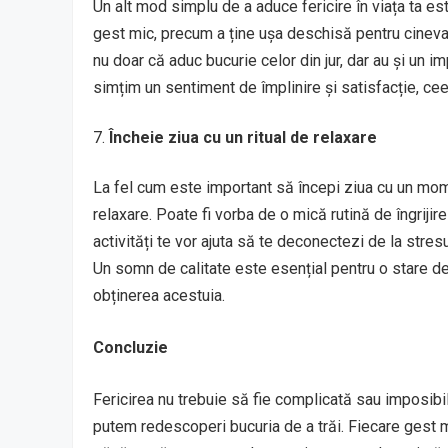
Un alt mod simplu de a aduce fericire în viața ta es
gest mic, precum a ține ușa deschisă pentru cineva
nu doar că aduc bucurie celor din jur, dar au și un im
simțim un sentiment de împlinire și satisfacție, cee
Încheie ziua cu un ritual de relaxare
La fel cum este important să începi ziua cu un mome
relaxare. Poate fi vorba de o mică rutină de îngrijir
activități te vor ajuta să te deconectezi de la stres
Un somn de calitate este esențial pentru o stare de 
obținerea acestuia.
Concluzie
Fericirea nu trebuie să fie complicată sau imposibil 
putem redescoperi bucuria de a trăi. Fiecare gest 