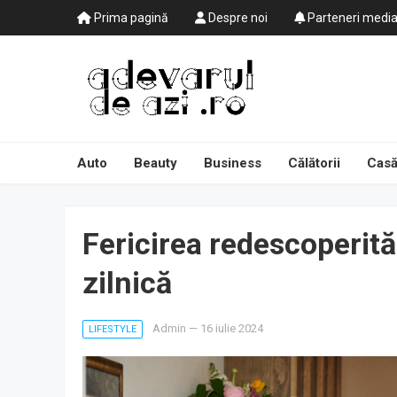
Prima pagină
Despre noi
Parteneri medi
Auto
Beauty
Business
Călătorii
Casă
Fericirea redescoperită
zilnică
Admin
—
16 iulie 2024
LIFESTYLE