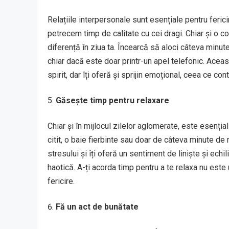
Relațiile interpersonale sunt esențiale pentru feric
petrecem timp de calitate cu cei dragi. Chiar și o 
diferență în ziua ta. Încearcă să aloci câteva minute 
chiar dacă este doar printr-un apel telefonic. Ace
spirit, dar îți oferă și sprijin emoțional, ceea ce cont
Găsește timp pentru relaxare
Chiar și în mijlocul zilelor aglomerate, este esenț
citit, o baie fierbinte sau doar de câteva minute d
stresului și îți oferă un sentiment de liniște și ec
haotică. A-ți acorda timp pentru a te relaxa nu este
fericire.
Fă un act de bunătate