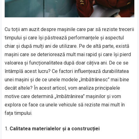
Cu toții am auzit despre mașinile care par să reziste trecerii
timpului și care își păstrează performanțele și aspectul
chiar și după mulți ani de utilizare. Pe de altă parte, există
mașini care se deteriorează mult mai rapid și care își pierd
valoarea și funcționalitatea după doar câțiva ani. De ce se
întâmplă acest lucru? Ce factori influențează durabilitatea
unei mașini și de ce unele modele „îmbătrânesc” mai bine
decât altele? În acest articol, vom analiza principalele
motive care determină „îmbătrânirea” mașinilor și vom
explora ce face ca unele vehicule să reziste mai mult în
fața timpului.
Calitatea materialelor și a construcției