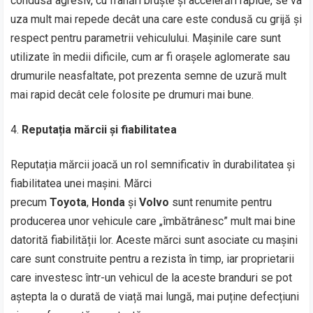
condusă agresiv, cu frânări bruște și accelerări rapide, se va
uza mult mai repede decât una care este condusă cu grijă și
respect pentru parametrii vehiculului. Mașinile care sunt
utilizate în medii dificile, cum ar fi orașele aglomerate sau
drumurile neasfaltate, pot prezenta semne de uzură mult
mai rapid decât cele folosite pe drumuri mai bune.
Reputația mărcii și fiabilitatea
Reputația mărcii joacă un rol semnificativ în durabilitatea și
fiabilitatea unei mașini. Mărci
precum
Toyota
,
Honda
și
Volvo
sunt renumite pentru
producerea unor vehicule care „îmbătrânesc” mult mai bine
datorită fiabilității lor. Aceste mărci sunt asociate cu mașini
care sunt construite pentru a rezista în timp, iar proprietarii
care investesc într-un vehicul de la aceste branduri se pot
aștepta la o durată de viață mai lungă, mai puține defecțiuni