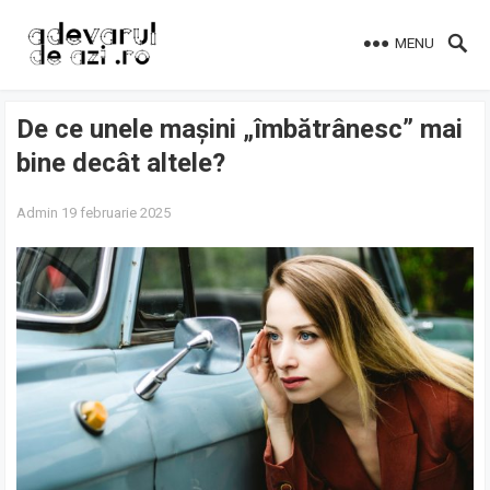
MENU
De ce unele mașini „îmbătrânesc” mai
bine decât altele?
Admin
19 februarie 2025