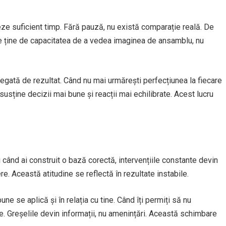
eze suficient timp. Fără pauză, nu există comparație reală. De
e ține de capacitatea de a vedea imaginea de ansamblu, nu
egată de rezultat. Când nu mai urmărești perfecțiunea la fiecare
sține decizii mai bune și reacții mai echilibrate. Acest lucru
când ai construit o bază corectă, intervențiile constante devin
re. Această atitudine se reflectă în rezultate instabile.
e se aplică și în relația cu tine. Când îți permiți să nu
re. Greșelile devin informații, nu amenințări. Această schimbare