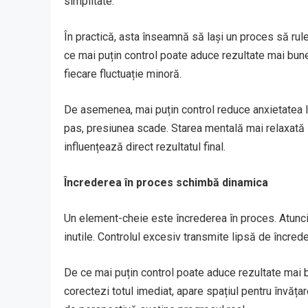
simplitate.
În practică, asta înseamnă să lași un proces să rul
ce mai puțin control poate aduce rezultate mai bun
fiecare fluctuație minoră.
De asemenea, mai puțin control reduce anxietatea l
pas, presiunea scade. Starea mentală mai relaxată su
influențează direct rezultatul final.
Încrederea în proces schimbă dinamica
Un element-cheie este încrederea în proces. Atunci 
inutile. Controlul excesiv transmite lipsă de încrede
De ce mai puțin control poate aduce rezultate mai bun
corectezi totul imediat, apare spațiul pentru învăța