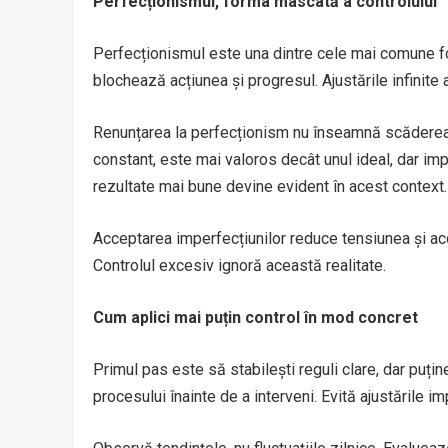
Perfecționismul, forma mascată a controlului
Perfecționismul este una dintre cele mai comune fo
blochează acțiunea și progresul. Ajustările infinite 
Renunțarea la perfecționism nu înseamnă scăderea st
constant, este mai valoros decât unul ideal, dar im
rezultate mai bune devine evident în acest context.
Acceptarea imperfecțiunilor reduce tensiunea și acc
Controlul excesiv ignoră această realitate.
Cum aplici mai puțin control în mod concret
Primul pas este să stabilești reguli clare, dar puți
procesului înainte de a interveni. Evită ajustările im