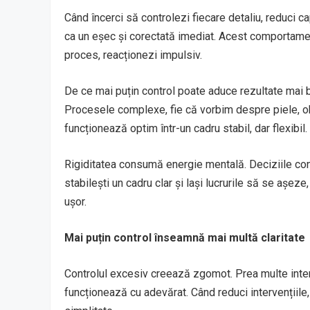
Când încerci să controlezi fiecare detaliu, reduci
ca un eșec și corectată imediat. Acest comportament
proces, reacționezi impulsiv.
De ce mai puțin control poate aduce rezultate mai b
Procesele complexe, fie că vorbim despre piele, obi
funcționează optim într-un cadru stabil, dar flexibil.
Rigiditatea consumă energie mentală. Deciziile co
stabilești un cadru clar și lași lucrurile să se așez
ușor.
Mai puțin control înseamnă mai multă claritate
Controlul excesiv creează zgomot. Prea multe interven
funcționează cu adevărat. Când reduci intervențiile