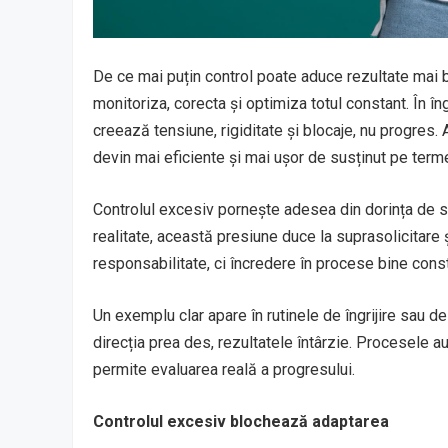
De ce mai puțin control poate aduce rezultate mai 
monitoriza, corecta și optimiza totul constant. În în
creează tensiune, rigiditate și blocaje, nu progres. 
devin mai eficiente și mai ușor de susținut pe term
Controlul excesiv pornește adesea din dorința de sig
realitate, această presiune duce la suprasolicitare ș
responsabilitate, ci încredere în procese bine const
Un exemplu clar apare în rutinele de îngrijire sau de
direcția prea des, rezultatele întârzie. Procesele au
permite evaluarea reală a progresului.
Controlul excesiv blochează adaptarea