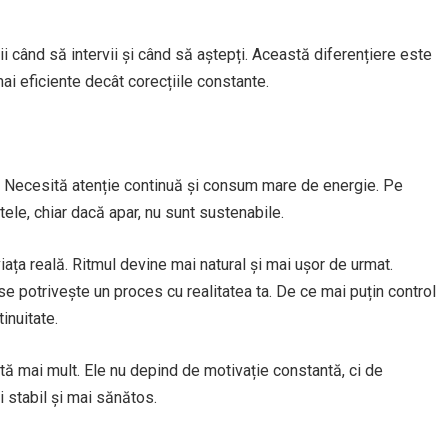
 când să intervii și când să aștepți. Această diferențiere este
mai eficiente decât corecțiile constante.
. Necesită atenție continuă și consum mare de energie. Pe
ele, chiar dacă apar, nu sunt sustenabile.
iața reală. Ritmul devine mai natural și mai ușor de urmat.
e potrivește un proces cu realitatea ta. De ce mai puțin control
inuitate.
tă mai mult. Ele nu depind de motivație constantă, ci de
 stabil și mai sănătos.