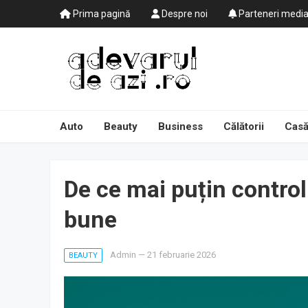
Prima pagină
Despre noi
Parteneri medi
Auto
Beauty
Business
Călătorii
Casă
De ce mai puțin contro
bune
Admin
—
21 februarie 2026
BEAUTY