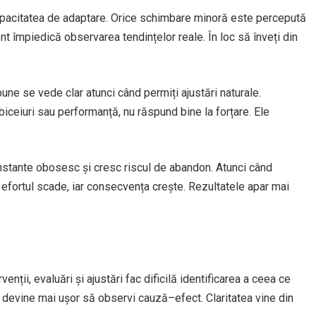
 capacitatea de adaptare. Orice schimbare minoră este percepută
 împiedică observarea tendințelor reale. În loc să înveți din
une se vede clar atunci când permiți ajustări naturale.
ceiuri sau performanță, nu răspund bine la forțare. Ele
nstante obosesc și cresc riscul de abandon. Atunci când
e, efortul scade, iar consecvența crește. Rezultatele apar mai
ții, evaluări și ajustări fac dificilă identificarea a ceea ce
, devine mai ușor să observi cauză–efect. Claritatea vine din