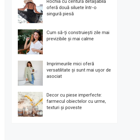
Rochia cu centură detașabilă
oferă două siluete într-o
singură piesă
Cum să-ți construiești zile mai
previzibile și mai calme
Imprimeurile mici oferă
versatilitate și sunt mai ușor de
asociat
Decor cu piese imperfecte:
farmecul obiectelor cu urme,
texturi și poveste