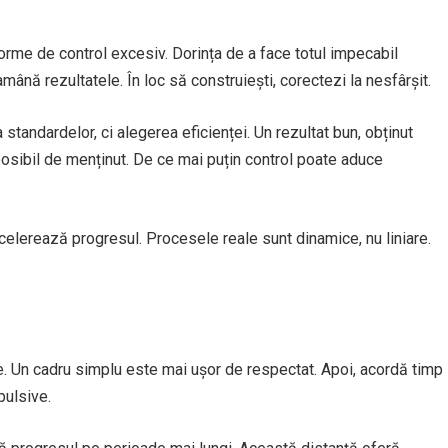
rme de control excesiv. Dorința de a face totul impecabil
amână rezultatele. În loc să construiești, corectezi la nesfârșit.
andardelor, ci alegerea eficienței. Un rezultat bun, obținut
posibil de menținut. De ce mai puțin control poate aduce
elerează progresul. Procesele reale sunt dinamice, nu liniare.
ne. Un cadru simplu este mai ușor de respectat. Apoi, acordă timp
pulsive.