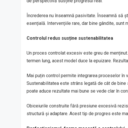
de perspectivă susține progresul real.
Încrederea nu înseamnă pasivitate. Înseamnă să știi
esențială. Intervențiile rare, dar bine gândite, sunt 
Controlul redus susține sustenabilitatea
Un proces controlat excesiv este greu de menținut
termen lung, acest model duce la epuizare. Rezultat
Mai puțin control permite integrarea proceselor în v
Sustenabilitatea este strâns legată de cât de bine s
poate aduce rezultate mai bune se vede clar în cont
Obiceiurile construite fără presiune excesivă rezis
structură și adaptare. Acest tip de progres este mai