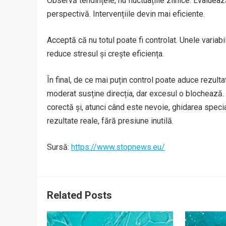
Observă tendințele, nu fluctuațiile zilnice. Evalue
perspectivă. Intervențiile devin mai eficiente.
Acceptă că nu totul poate fi controlat. Unele variabi
reduce stresul și crește eficiența.
În final, de ce mai puțin control poate aduce rezultat
moderat susține direcția, dar excesul o blochează
corectă și, atunci când este nevoie, ghidarea special
rezultate reale, fără presiune inutilă.
Sursă:
https://www.stopnews.eu/
Related Posts