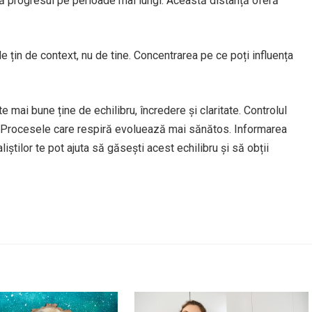
ază progresul pe perioade mai lungi. Această distanță oferă
le țin de context, nu de tine. Concentrarea pe ce poți influența
e mai bune ține de echilibru, încredere și claritate. Controlul
. Procesele care respiră evoluează mai sănătos. Informarea
iștilor te pot ajuta să găsești acest echilibru și să obții