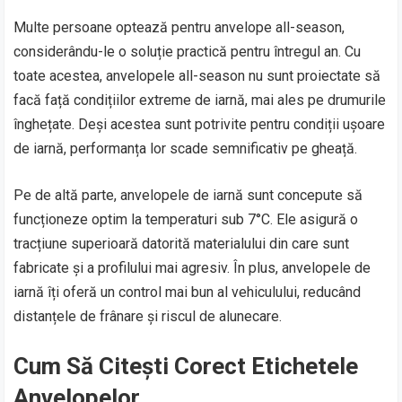
Multe persoane optează pentru anvelope all-season,
considerându-le o soluție practică pentru întregul an. Cu
toate acestea, anvelopele all-season nu sunt proiectate să
facă față condițiilor extreme de iarnă, mai ales pe drumurile
înghețate. Deși acestea sunt potrivite pentru condiții ușoare
de iarnă, performanța lor scade semnificativ pe gheață.
Pe de altă parte, anvelopele de iarnă sunt concepute să
funcționeze optim la temperaturi sub 7°C. Ele asigură o
tracțiune superioară datorită materialului din care sunt
fabricate și a profilului mai agresiv. În plus, anvelopele de
iarnă îți oferă un control mai bun al vehiculului, reducând
distanțele de frânare și riscul de alunecare.
Cum Să Citești Corect Etichetele
Anvelopelor