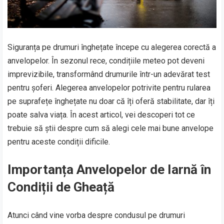
Siguranța pe drumuri înghețate începe cu alegerea corectă a
anvelopelor. În sezonul rece, condițiile meteo pot deveni
imprevizibile, transformând drumurile într-un adevărat test
pentru șoferi. Alegerea anvelopelor potrivite pentru rularea
pe suprafețe înghețate nu doar că îți oferă stabilitate, dar îți
poate salva viața. În acest articol, vei descoperi tot ce
trebuie să știi despre cum să alegi cele mai bune anvelope
pentru aceste condiții dificile.
Importanța Anvelopelor de Iarnă în
Condiții de Gheață
Atunci când vine vorba despre condusul pe drumuri