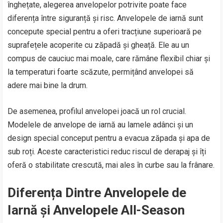
înghețate, alegerea anvelopelor potrivite poate face
diferența între siguranță și risc. Anvelopele de iarnă sunt
concepute special pentru a oferi tracțiune superioară pe
suprafețele acoperite cu zăpadă și gheață. Ele au un
compus de cauciuc mai moale, care rămâne flexibil chiar și
la temperaturi foarte scăzute, permițând anvelopei să
adere mai bine la drum.
De asemenea, profilul anvelopei joacă un rol crucial.
Modelele de anvelope de iarnă au lamele adânci și un
design special conceput pentru a evacua zăpada și apa de
sub roți. Aceste caracteristici reduc riscul de derapaj și îți
oferă o stabilitate crescută, mai ales în curbe sau la frânare.
Diferența Dintre Anvelopele de
Iarnă și Anvelopele All-Season