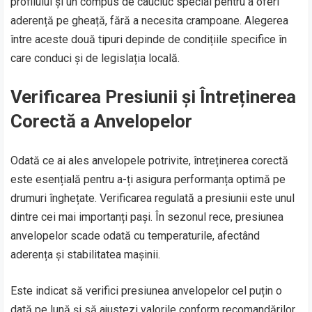
profilului și un compus de cauciuc special pentru a oferi
aderență pe gheață, fără a necesita crampoane. Alegerea
între aceste două tipuri depinde de condițiile specifice în
care conduci și de legislația locală.
Verificarea Presiunii și Întreținerea
Corectă a Anvelopelor
Odată ce ai ales anvelopele potrivite, întreținerea corectă
este esențială pentru a-ți asigura performanța optimă pe
drumuri înghețate. Verificarea regulată a presiunii este unul
dintre cei mai importanți pași. În sezonul rece, presiunea
anvelopelor scade odată cu temperaturile, afectând
aderența și stabilitatea mașinii.
Este indicat să verifici presiunea anvelopelor cel puțin o
dată pe lună și să ajustezi valorile conform recomandărilor