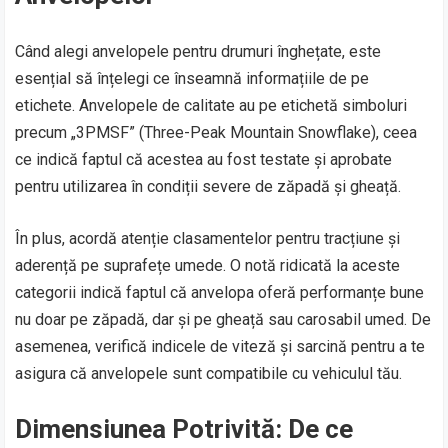
Când alegi anvelopele pentru drumuri înghețate, este
esențial să înțelegi ce înseamnă informațiile de pe
etichete. Anvelopele de calitate au pe etichetă simboluri
precum „3PMSF” (Three-Peak Mountain Snowflake), ceea
ce indică faptul că acestea au fost testate și aprobate
pentru utilizarea în condiții severe de zăpadă și gheață.
În plus, acordă atenție clasamentelor pentru tracțiune și
aderență pe suprafețe umede. O notă ridicată la aceste
categorii indică faptul că anvelopa oferă performanțe bune
nu doar pe zăpadă, dar și pe gheață sau carosabil umed. De
asemenea, verifică indicele de viteză și sarcină pentru a te
asigura că anvelopele sunt compatibile cu vehiculul tău.
Dimensiunea Potrivită: De ce