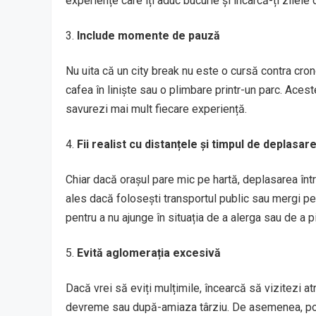
experiențe care îți aduc bucurie și încarcă-ți zilele c
Include momente de pauză
Nu uita că un city break nu este o cursă contra cron
cafea în liniște sau o plimbare printr-un parc. Acest
savurezi mai mult fiecare experiență.
Fii realist cu distanțele și timpul de deplasar
Chiar dacă orașul pare mic pe hartă, deplasarea înt
ales dacă folosești transportul public sau mergi pe
pentru a nu ajunge în situația de a alerga sau de a p
Evită aglomerația excesivă
Dacă vrei să eviți mulțimile, încearcă să vizitezi at
devreme sau după-amiaza târziu. De asemenea, poți 