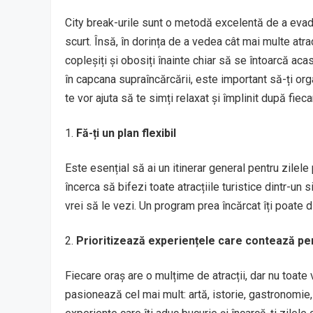
City break-urile sunt o metodă excelentă de a evada
scurt. Însă, în dorința de a vedea cât mai multe atra
copleșiți și obosiți înainte chiar să se întoarcă ac
în capcana supraîncărcării, este important să-ți orga
te vor ajuta să te simți relaxat și împlinit după fie
Fă-ți un plan flexibil
Este esențial să ai un itinerar general pentru zilele
încerca să bifezi toate atracțiile turistice dintr-un
vrei să le vezi. Un program prea încărcat îți poate 
Prioritizează experiențele care contează pen
Fiecare oraș are o mulțime de atracții, dar nu toate 
pasionează cel mai mult: artă, istorie, gastronomi