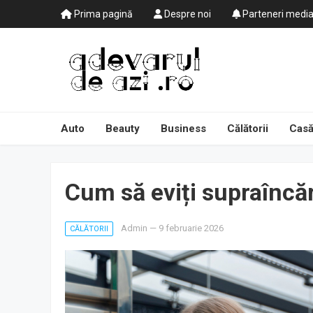
Prima pagină
Despre noi
Parteneri medi
Auto
Beauty
Business
Călătorii
Casă
Cum să eviți supraîncăr
Admin
—
9 februarie 2026
CĂLĂTORII