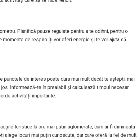
u activități care să te facă fericit.
ometru. Planifică pauze regulate pentru a te odihni, pentru o
e momente de respiro îți vor oferi energie și te vor ajuta să
e
re punctele de interes poate dura mai mult decât te aștepți, mai
 jos. Informează-te în prealabil și calculează timpul necesar
ierde activități importante.
racțiile turistice la ore mai puțin aglomerate, cum ar fi dimineața
alege locuri mai puțin cunoscute, dar care oferă la fel de mult