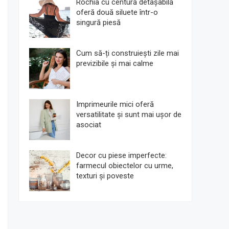
Rochia cu centură detașabilă
oferă două siluete într-o
singură piesă
Cum să-ți construiești zile mai
previzibile și mai calme
Imprimeurile mici oferă
versatilitate și sunt mai ușor de
asociat
Decor cu piese imperfecte:
farmecul obiectelor cu urme,
texturi și poveste