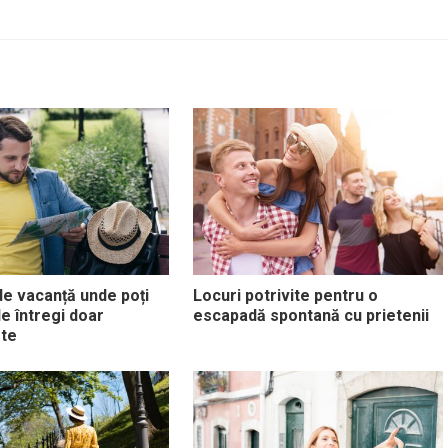
 de vacanță unde poți
Locuri potrivite pentru o
le întregi doar
escapadă spontană cu prietenii
-te