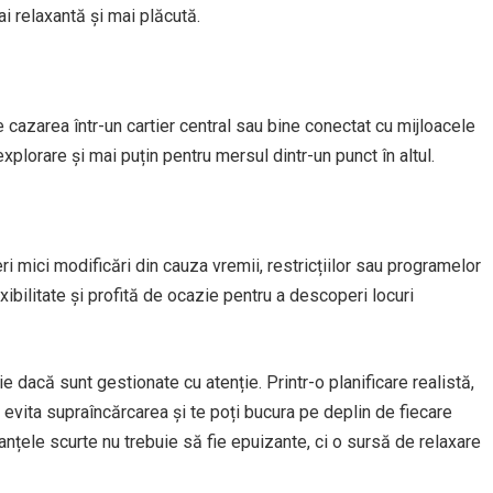
ai relaxantă și mai plăcută.
e cazarea într-un cartier central sau bine conectat cu mijloacele
xplorare și mai puțin pentru mersul dintr-un punct în altul.
eri mici modificări din cauza vremii, restricțiilor sau programelor
ibilitate și profită de ocazie pentru a descoperi locuri
ie dacă sunt gestionate cu atenție. Printr-o planificare realistă,
ți evita supraîncărcarea și te poți bucura pe deplin de fiecare
anțele scurte nu trebuie să fie epuizante, ci o sursă de relaxare