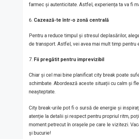
farmec și autenticitate. Astfel, experiența ta va fi m
Cazează-te într-o zonă centrală
Pentru a reduce timpul și stresul deplasărilor, aleg
de transport. Astfel, vei avea mai mult timp pentru e
Fii pregătit pentru imprevizibil
Chiar și cel mai bine planificat city break poate suf
schimbate. Abordează aceste situații cu calm și flex
neașteptate.
City break-urile pot fi o sursă de energie și inspiraț
atenție la detalii și respect pentru propriul ritm, po
moment petrecut în orașele pe care le vizitezi. Vac
și bucurie!