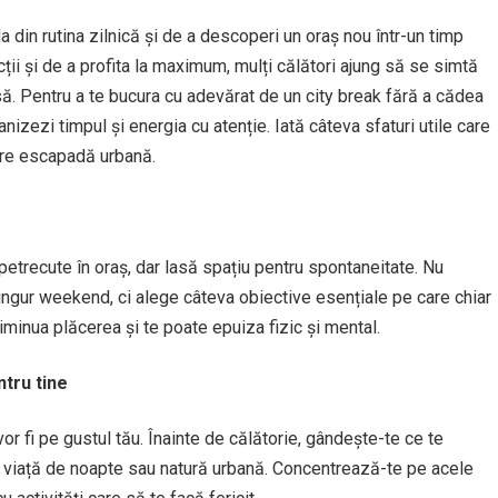
 din rutina zilnică și de a descoperi un oraș nou într-un timp
cții și de a profita la maximum, mulți călători ajung să se simtă
asă. Pentru a te bucura cu adevărat de un city break fără a cădea
nizezi timpul și energia cu atenție. Iată câteva sfaturi utile care
care escapadă urbană.
 petrecute în oraș, dar lasă spațiu pentru spontaneitate. Nu
 singur weekend, ci alege câteva obiective esențiale pe care chiar
diminua plăcerea și te poate epuiza fizic și mental.
tru tine
vor fi pe gustul tău. Înainte de călătorie, gândește-te ce te
e, viață de noapte sau natură urbană. Concentrează-te pe acele