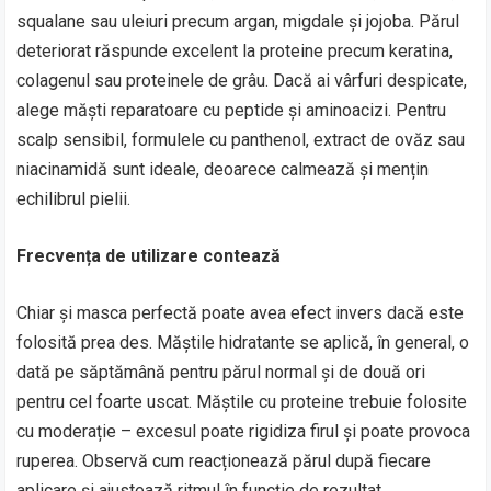
squalane sau uleiuri precum argan, migdale și jojoba. Părul
deteriorat răspunde excelent la proteine precum keratina,
colagenul sau proteinele de grâu. Dacă ai vârfuri despicate,
alege măști reparatoare cu peptide și aminoacizi. Pentru
scalp sensibil, formulele cu panthenol, extract de ovăz sau
niacinamidă sunt ideale, deoarece calmează și mențin
echilibrul pielii.
Frecvența de utilizare contează
Chiar și masca perfectă poate avea efect invers dacă este
folosită prea des. Măștile hidratante se aplică, în general, o
dată pe săptămână pentru părul normal și de două ori
pentru cel foarte uscat. Măștile cu proteine trebuie folosite
cu moderație – excesul poate rigidiza firul și poate provoca
ruperea. Observă cum reacționează părul după fiecare
aplicare și ajustează ritmul în funcție de rezultat.