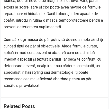
statică, deci ai nevoie de măști mai nutritive. Vara, părul
expus la soare, sare și clor poate avea nevoie de formule
reparatoare și hidratante. Dacă folosești des aparate de
coafat, introdu în rutină o mască termoprotectoare pentru a
preveni deteriorarea suplimentară.
Cum să alegi masca de păr potrivită devine simplu când îți
cunoști tipul de păr și obiectivele. Alege formule curate,
aplică în mod consecvent și observă cum se schimbă
imediat aspectul și textura părului. Iar dacă te confrunți cu
deteriorare severă, scalp iritat sau cădere accentuată, un
specialist în hairstyling sau dermatologie îți poate
recomanda cea mai eficientă abordare pentru un păr
sănătos și revitalizat.
Related Posts