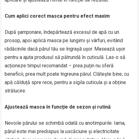
Cum aplici corect masca pentru efect maxim
După șamponare, îndepărtează excesul de apă cu un
prosop, apoi aplică masca pe lungimi și vârfuri, evitând
rădăcinile dacă părul tău se îngrașă ușor. Masează ușor
pentru a ajuta produsul să pătrundă în cuticulă. Las-o să
acționeze timpul recomandat – prea puțin nu oferă
beneficii, prea mult poate îngreuna părul. Clătește bine, cu
apă călduță spre rece, pentru a sigila cuticula și a obține
strălucire.
Ajustează masca în funcție de sezon și rutină
Nevoile părului se schimbă odată cu anotimpurile. Iarna,
părul este mai predispus la uscăciune și electricitate