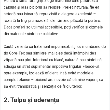
Pentru o iarnă fără griji, alege materiale care păstrează
căldura și lasă piciorul să respire. Pielea naturală, fie ea
netedă sau întoarsă, reprezintă o alegere excelentă –
rezistă la frig și umezeală, dar rămâne plăcută la purtare.
Dacă preferi soluții mai accesibile, poți verifica și cizmele
din materiale sintetice calitative.
Caută variante cu tratament impermeabil și cu membrane de
tip Gore-Tex sau similare, mai ales dacă întâmpini des
zăpadă sau ploi. Interiorul cu blană, naturală sau sintetică,
adaugă un strat suplimentar împotriva frigului. Fleece-ul,
spre exemplu, izolează eficient, însă evită modelele
complet etanșe – piciorul are nevoie să elimine vaporii, ca
să eviți transpirația și senzația de frig ulterior.
2. Talpa și aderența