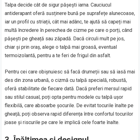
Talpa decide cât de sigur pășești iarna. Cauciucul
antiderapant oferă susținere bună pe suprafețe alunecoase,
iar un profil cu striații, cât mai adânc, te ajută să capeți mai
multă încredere în perechea de cizme pe care o porți, când
pășești pe gheață sau zăpadă. Dacă circuli mult pe jos,
chiar și prin oraș, alege o talpă mai groasă, eventual
termoizolantă, pentru a te feri de frigul din asfalt.
Pentru cei care obișnuiesc să facă drumeții sau să iasă mai
des din zona urbană, o cizmă cu talpă specială, robustă,
oferă stabilitate de fiecare dată. Dacă preferi mersul rapid
sau stilul casual, poți opta pentru modele cu talpă ușor
flexibilă, care absoarbe șocurile. De evitat tocurile înalte pe
gheață; poți observa rapid diferența între confortul tocurilor
joase și riscurile pe care le implică cele foarte înalte.
3. Înălțimea și designul