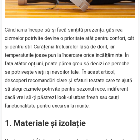
Când iarna începe să-și facă simțită prezența, găsirea
cizmelor potrivite devine o prioritate atât pentru confort, cât
și pentru stil. Curățenia trotuarelor lăsă de dorit, iar
temperaturile joase pun la încercare orice încălțăminte. În
fața atâtor opțiuni, poate părea greu să decizi ce pereche
se potrivește vieții și nevoilor tale. În acest articol,
descoperi recomandări clare și sfaturi testate care te ajută
să alegi cizmele potrivite pentru sezonul rece, indiferent
dacă vrei să-ți păstrezi look-ul urban fresh sau cauți
funcționalitate pentru excursii la munte.
1. Materiale și izolație