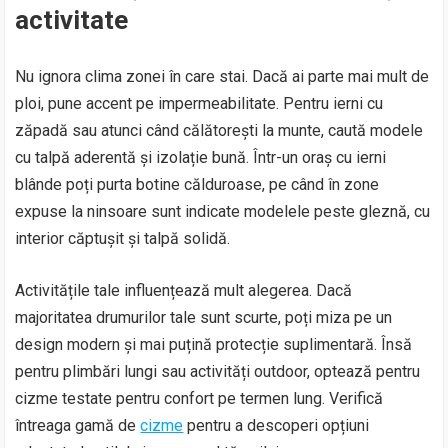
activitate
Nu ignora clima zonei în care stai. Dacă ai parte mai mult de
ploi, pune accent pe impermeabilitate. Pentru ierni cu
zăpadă sau atunci când călătorești la munte, caută modele
cu talpă aderentă și izolație bună. Într-un oraș cu ierni
blânde poți purta botine călduroase, pe când în zone
expuse la ninsoare sunt indicate modelele peste gleznă, cu
interior căptușit și talpă solidă.
Activitățile tale influențează mult alegerea. Dacă
majoritatea drumurilor tale sunt scurte, poți miza pe un
design modern și mai puțină protecție suplimentară. Însă
pentru plimbări lungi sau activități outdoor, optează pentru
cizme testate pentru confort pe termen lung. Verifică
întreaga gamă de
cizme
pentru a descoperi opțiuni