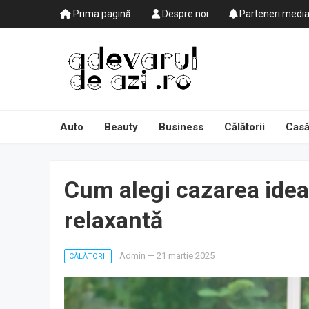
Prima pagină
Despre noi
Parteneri medi
Auto
Beauty
Business
Călătorii
Casă
Cum alegi cazarea idea
relaxantă
Admin
—
21 martie 2025
CĂLĂTORII