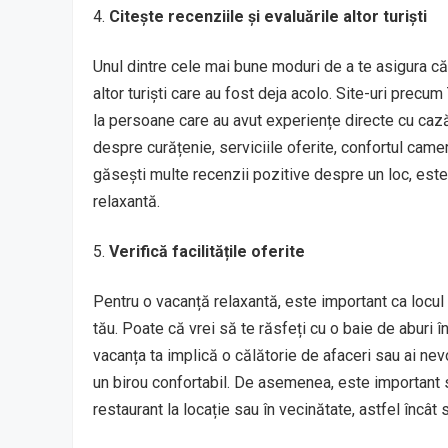
Citește recenziile și evaluările altor turiști
Unul dintre cele mai bune moduri de a te asigura că
altor turiști care au fost deja acolo. Site-uri precu
la persoane care au avut experiențe directe cu cazăr
despre curățenie, serviciile oferite, confortul camer
găsești multe recenzii pozitive despre un loc, este
relaxantă.
Verifică facilitățile oferite
Pentru o vacanță relaxantă, este important ca locul d
tău. Poate că vrei să te răsfeți cu o baie de aburi 
vacanța ta implică o călătorie de afaceri sau ai nevo
un birou confortabil. De asemenea, este important s
restaurant la locație sau în vecinătate, astfel încât