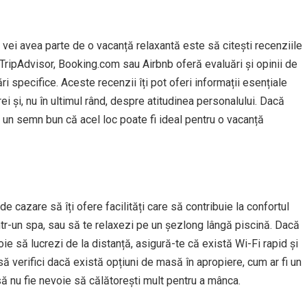
 vei avea parte de o vacanță relaxantă este să citești recenziile
m TripAdvisor, Booking.com sau Airbnb oferă evaluări și opinii de
i specifice. Aceste recenzii îți pot oferi informații esențiale
ei și, nu în ultimul rând, despre atitudinea personalului. Dacă
 un semn bun că acel loc poate fi ideal pentru o vacanță
e cazare să îți ofere facilități care să contribuie la confortul
într-un spa, sau să te relaxezi pe un șezlong lângă piscină. Dacă
ie să lucrezi de la distanță, asigură-te că există Wi-Fi rapid și
ă verifici dacă există opțiuni de masă în apropiere, cum ar fi un
 să nu fie nevoie să călătorești mult pentru a mânca.