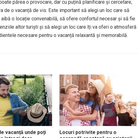
oate părea o provocare, dar cu puțină planificare și cercetare,
ra de o vacanță de vis. Este important să alegi un loc care să
 aibă o locație convenabilă, să ofere confortul necesar și să fie
nziile altor turiști și să alegi un loc care îți va oferi o atmosferă
gredientele necesare pentru o vacanță relaxantă și memorabilă.
 de vacanță unde poți
Locuri potrivite pentru o