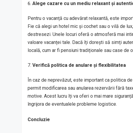
Alege cazare cu un mediu relaxant și autenti
Pentru o vacanță cu adevărat relaxantă, este importa
Fie că alegi un hotel mic și cochet sau o vilă de lu
destresezi. Unele locuri oferă o atmosferă mai int
valoare vacanței tale. Dacă îți dorești să simți auten
locală, cum ar fi pensiuni tradiționale sau case de 
Verifică politica de anulare și flexibilitatea
În caz de neprevăzut, este important ca politica de a
permit modificarea sau anularea rezervării fără taxe
motive. Acest lucru îți va oferi o mai mare siguranță
îngrijora de eventualele probleme logistice.
Concluzie