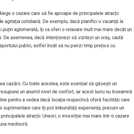
Alege o cazare care să fie aproape de principalele atracții
 de agitația cotidiană. De exemplu, dacă planifici o vacanță la
 puțin aglomerată, îți va oferi o relaxare mult mai mare decât un
tă. De asemenea, dacă intenționezi să vizitezi un oraș, caută
sportului public, astfel încât să nu pierzi timp prețios cu
rea cazării. Cu toate acestea, este esențial să găsești un
 presupune un anumit nivel de confort, iar acest lucru nu înseamnă
line pentru a vedea dacă locația respectivă oferă facilități care
cii suplimentare care îți pot îmbunătăți experiența, precum un
 principalele atracții. Uneori, o investiție mai mare într-o cazare
 una mediocră.