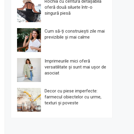
Rochia cu centură detașabilă
oferă două siluete într-o
singură piesă
Cum să-ți construiești zile mai
previzibile și mai calme
Imprimeurile mici oferă
versatilitate și sunt mai ușor de
asociat
Decor cu piese imperfecte:
farmecul obiectelor cu urme,
texturi și poveste