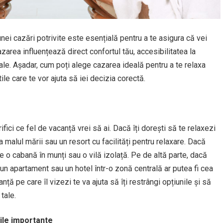
unei cazări potrivite este esențială pentru a te asigura că vei
zarea influențează direct confortul tău, accesibilitatea la
 tale. Așadar, cum poți alege cazarea ideală pentru a te relaxa
tile care te vor ajuta să iei decizia corectă.
ifici ce fel de vacanță vrei să ai. Dacă îți dorești să te relaxezi
a malul mării sau un resort cu facilități pentru relaxare. Dacă
ege o cabană în munți sau o vilă izolață. Pe de altă parte, dacă
 un apartament sau un hotel într-o zonă centrală ar putea fi cea
ță pe care îl vizezi te va ajuta să îți restrângi opțiunile și să
tale.
iile importante