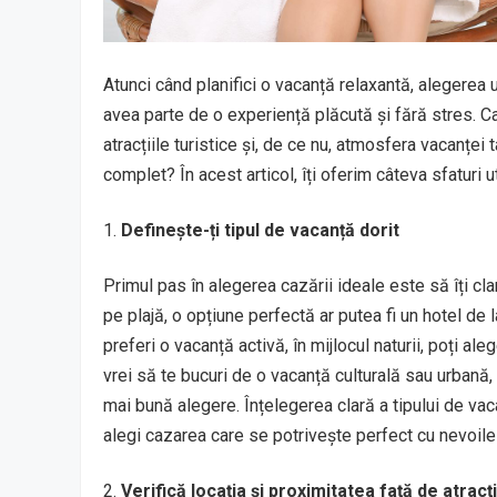
Atunci când planifici o vacanță relaxantă, alegerea 
avea parte de o experiență plăcută și fără stres. Ca
atracțiile turistice și, de ce nu, atmosfera vacanței
complet? În acest articol, îți oferim câteva sfaturi u
Definește-ți tipul de vacanță dorit
Primul pas în alegerea cazării ideale este să îți clar
pe plajă, o opțiune perfectă ar putea fi un hotel de l
preferi o vacanță activă, în mijlocul naturii, poți al
vrei să te bucuri de o vacanță culturală sau urbană,
mai bună alegere. Înțelegerea clară a tipului de vacan
alegi cazarea care se potrivește perfect cu nevoile 
Verifică locația și proximitatea față de atracț