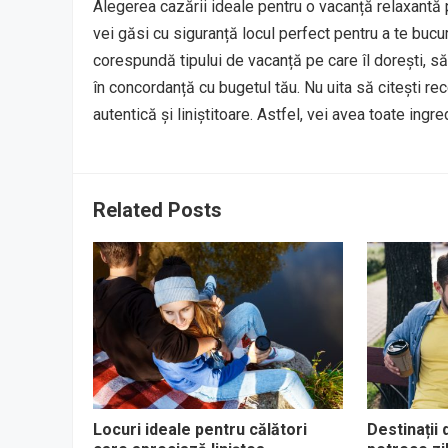
Alegerea cazării ideale pentru o vacanță relaxantă p
vei găsi cu siguranță locul perfect pentru a te bucu
corespundă tipului de vacanță pe care îl dorești, să
în concordanță cu bugetul tău. Nu uita să citești rece
autentică și liniștitoare. Astfel, vei avea toate in
Related Posts
Locuri ideale pentru călători
Destinații