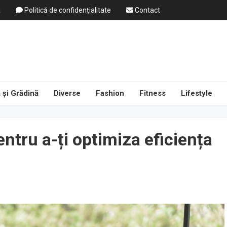
a
Politică de confidențialitate
Contact
 și Grădină
Diverse
Fashion
Fitness
Lifestyle
entru a-ți optimiza eficiența