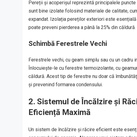
Pereții și acoperișul reprezintă principalele puncte
sunt bine izolate folosind materiale de calitate, cu
expandat. Izolația pereților exteriori este esențială
poate preveni pierderea a până la 25% din căldură.
Schimbă Ferestrele Vechi
Ferestrele vechi, cu geam simplu sau cu un cadru in
Înlocuiește-le cu ferestre termoizolante, cu geamuri
căldură. Acest tip de ferestre nu doar că îmbunătăț
și prevenind formarea condensului.
2. Sistemul de Încălzire și Ră
Eficiență Maximă
Un sistem de încălzire și răcire eficient este esenți