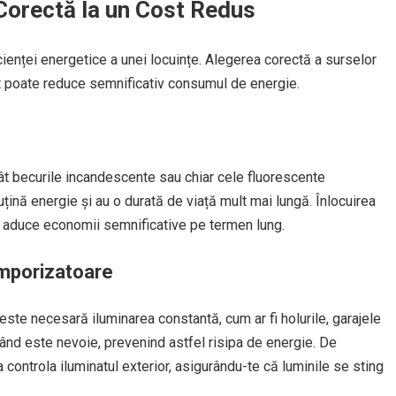
 Corectă la un Cost Redus
ienței energetice a unei locuințe. Alegerea corectă a surselor
nt poate reduce semnificativ consumul de energie.
ât becurile incandescente sau chiar cele fluorescente
ă energie și au o durată de viață mult mai lungă. Înlocuirea
te aduce economii semnificative pe termen lung.
emporizatoare
este necesară iluminarea constantă, cum ar fi holurile, garajele
când este nevoie, prevenind astfel risipa de energie. De
controla iluminatul exterior, asigurându-te că luminile se sting