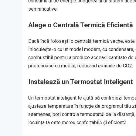
consumului de energie. Alegerea unui sistem adecv
semnificative.
Alege o Centrală Termică Eficientă
Dacă încă folosești o centrală termică veche, este
Înlocuiește-o cu un model modern, cu condensare, 
combustibil pentru a produce aceeași cantitate de 
prietenoase cu mediul, reducând emisiile de CO2.
Instalează un Termostat Inteligent
Un termostat inteligent te ajută să controlezi tempe
ajusteze temperatura în funcție de programul tău z
asemenea, poți controla termostatul de la distanță, 
locuința ta este mereu confortabilă și eficientă.