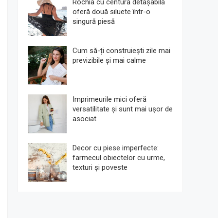
Rochia cu centură detașabilă
oferă două siluete într-o
singură piesă
Cum să-ți construiești zile mai
previzibile și mai calme
Imprimeurile mici oferă
versatilitate și sunt mai ușor de
asociat
Decor cu piese imperfecte:
farmecul obiectelor cu urme,
texturi și poveste