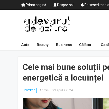
Prima pagină
Despre noi
Parteneri medi
Auto
Beauty
Business
Călătorii
Casă
Cele mai bune soluții p
energetică a locuinței
Admin
—
29 aprilie 2024
DIVERSE