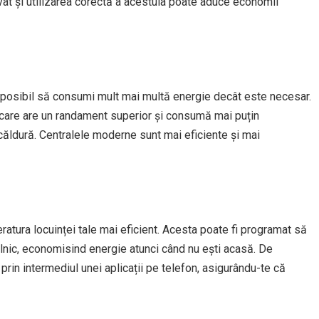
at și utilizarea corectă a acestuia poate aduce economii
 posibil să consumi mult mai multă energie decât este necesar.
care are un randament superior și consumă mai puțin
căldură. Centralele moderne sunt mai eficiente și mai
ratura locuinței tale mai eficient. Acesta poate fi programat să
ilnic, economisind energie atunci când nu ești acasă. De
prin intermediul unei aplicații pe telefon, asigurându-te că