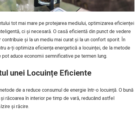
centului tot mai mare pe protejarea mediului, optimizarea eficienței
nteligentă, ci și necesară. O casă eficientă din punct de vedere
 contribuie și la un mediu mai curat și la un confort sporit. În
tru a-ți optimiza eficiența energetică a locuinței, de la metode
are pot aduce economii semnificative pe termen lung.
ul unei Locuințe Eficiente
e metode de a reduce consumul de energie într-o locuință. O bună
 și răcoarea în interior pe timp de vară, reducând astfel
zire și răcire.