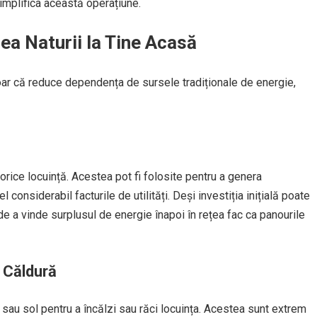
simplifica această operațiune.
ea Naturii la Tine Acasă
doar că reduce dependența de sursele tradiționale de energie,
orice locuință. Acestea pot fi folosite pentru a genera
 considerabil facturile de utilități. Deși investiția inițială poate
de a vinde surplusul de energie înapoi în rețea fac ca panourile
 Căldură
sau sol pentru a încălzi sau răci locuința. Acestea sunt extrem