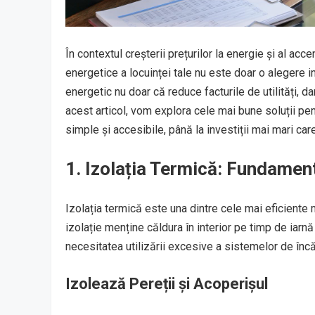
În contextul creșterii prețurilor la energie și al ac
energetice a locuinței tale nu este doar o alegere i
energetic nu doar că reduce facturile de utilități, dar
acest articol, vom explora cele mai bune soluții pen
simple și accesibile, până la investiții mai mari c
1. Izolația Termică: Fundament
Izolația termică este una dintre cele mai eficient
izolație menține căldura în interior pe timp de iarnă
necesitatea utilizării excesive a sistemelor de încăl
Izolează Pereții și Acoperișul