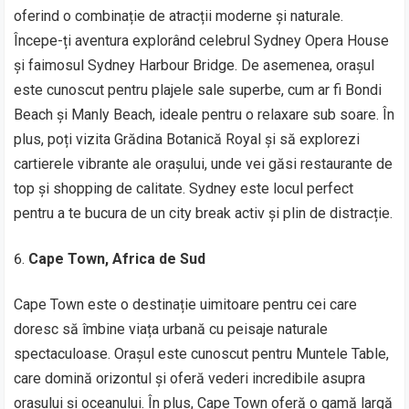
oferind o combinație de atracții moderne și naturale.
Începe-ți aventura explorând celebrul Sydney Opera House
și faimosul Sydney Harbour Bridge. De asemenea, orașul
este cunoscut pentru plajele sale superbe, cum ar fi Bondi
Beach și Manly Beach, ideale pentru o relaxare sub soare. În
plus, poți vizita Grădina Botanică Royal și să explorezi
cartierele vibrante ale orașului, unde vei găsi restaurante de
top și shopping de calitate. Sydney este locul perfect
pentru a te bucura de un city break activ și plin de distracție.
Cape Town, Africa de Sud
Cape Town este o destinație uimitoare pentru cei care
doresc să îmbine viața urbană cu peisaje naturale
spectaculoase. Orașul este cunoscut pentru Muntele Table,
care domină orizontul și oferă vederi incredibile asupra
orașului și oceanului. În plus, Cape Town oferă o gamă largă