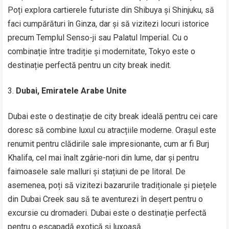
Poți explora cartierele futuriste din Shibuya și Shinjuku, să
faci cumpărături în Ginza, dar și să vizitezi locuri istorice
precum Templul Senso-ji sau Palatul Imperial. Cu o
combinație între tradiție și modernitate, Tokyo este o
destinație perfectă pentru un city break inedit.
Dubai, Emiratele Arabe Unite
Dubai este o destinație de city break ideală pentru cei care
doresc să combine luxul cu atracțiile moderne. Orașul este
renumit pentru clădirile sale impresionante, cum ar fi Burj
Khalifa, cel mai înalt zgârie-nori din lume, dar și pentru
faimoasele sale malluri și stațiuni de pe litoral. De
asemenea, poți să vizitezi bazarurile tradiționale și piețele
din Dubai Creek sau să te aventurezi în deșert pentru o
excursie cu dromaderi. Dubai este o destinație perfectă
pentru o escapadă exotică și luxoasă.