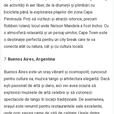
de activități în aer liber, de la drumeții și plimbări cu
bicicleta până la explorarea plajelor din zona Cape
Peninsula. Poți să vizitezi și atracții istorice, precum
Robben Island, locul unde Nelson Mandela a fost închis. Cu
o atmosferă relaxantă și un peisaj uimitor, Cape Town este
o destinație perfectă pentru un city break care te va
conecta atât cu natura, cât și cu cultura locală.
Buenos Aires, Argentina
Buenos Aires este un oraș vibrant și cosmopolit, cunoscut
pentru cultura sa, muzica tango și arhitectura elegantă. Dacă
ești pasionat de artă și dans, aici vei avea ocazia să
explorezi muzeele de artă celebre și să vizionezi
spectacole de tango în locații tradiționale. De asemenea,
orașul este renumit pentru restaurantele sale excelente,
unde poți savura carne de vită de calitate. Unele dintre