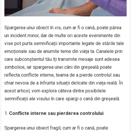
Spargerea unui obiect în vis, cum ar fi o cană, poate părea
un incident minor, dar de multe ori aceste evenimente din
vise pot purta semnificații importante legate de stările tale
emoționale sau de anumite teme din viața ta. Canalele prin
care subconștientul tău îți transmite mesaje sunt adesea
simbolice, iar spargerea unei câni din greșeală poate
reflecta conflicte interne, teama de a pierde controlul sau
chiar nevoia de a înfrunta situații delicate din viața reală. În
acest articol, vom explora câteva dintre posibilele
semnificații ale visului în care spargi o cană din greșeală.
Conflicte interne sau pierderea controlului
Spargerea unui obiect fragil, cum ar fi o cană, poate