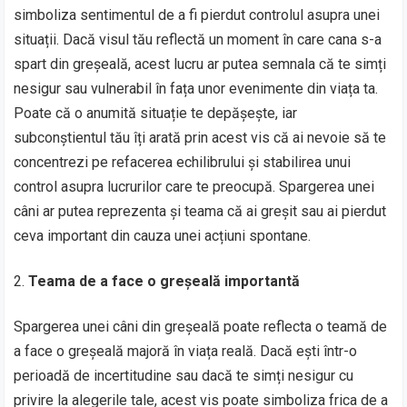
simboliza sentimentul de a fi pierdut controlul asupra unei
situații. Dacă visul tău reflectă un moment în care cana s-a
spart din greșeală, acest lucru ar putea semnala că te simți
nesigur sau vulnerabil în fața unor evenimente din viața ta.
Poate că o anumită situație te depășește, iar
subconștientul tău îți arată prin acest vis că ai nevoie să te
concentrezi pe refacerea echilibrului și stabilirea unui
control asupra lucrurilor care te preocupă. Spargerea unei
câni ar putea reprezenta și teama că ai greșit sau ai pierdut
ceva important din cauza unei acțiuni spontane.
Teama de a face o greșeală importantă
Spargerea unei câni din greșeală poate reflecta o teamă de
a face o greșeală majoră în viața reală. Dacă ești într-o
perioadă de incertitudine sau dacă te simți nesigur cu
privire la alegerile tale, acest vis poate simboliza frica de a