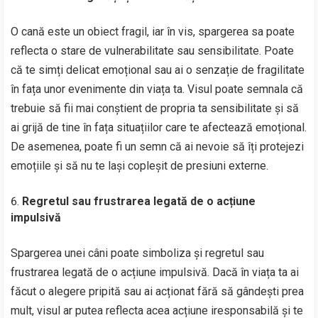
O cană este un obiect fragil, iar în vis, spargerea sa poate
reflecta o stare de vulnerabilitate sau sensibilitate. Poate
că te simți delicat emoțional sau ai o senzație de fragilitate
în fața unor evenimente din viața ta. Visul poate semnala că
trebuie să fii mai conștient de propria ta sensibilitate și să
ai grijă de tine în fața situațiilor care te afectează emoțional.
De asemenea, poate fi un semn că ai nevoie să îți protejezi
emoțiile și să nu te lași copleșit de presiuni externe.
Regretul sau frustrarea legată de o acțiune
impulsivă
Spargerea unei câni poate simboliza și regretul sau
frustrarea legată de o acțiune impulsivă. Dacă în viața ta ai
făcut o alegere pripită sau ai acționat fără să gândești prea
mult, visul ar putea reflecta acea acțiune iresponsabilă și te