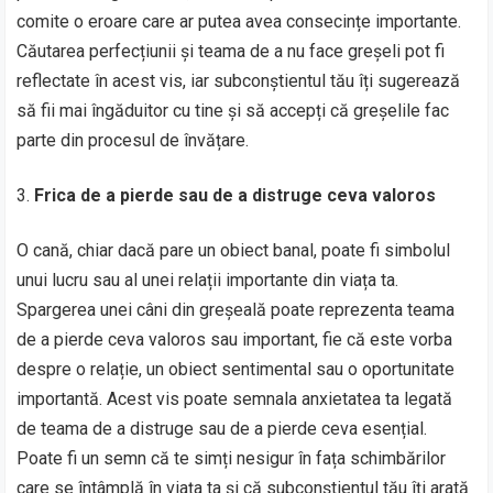
comite o eroare care ar putea avea consecințe importante.
Căutarea perfecțiunii și teama de a nu face greșeli pot fi
reflectate în acest vis, iar subconștientul tău îți sugerează
să fii mai îngăduitor cu tine și să accepți că greșelile fac
parte din procesul de învățare.
Frica de a pierde sau de a distruge ceva valoros
O cană, chiar dacă pare un obiect banal, poate fi simbolul
unui lucru sau al unei relații importante din viața ta.
Spargerea unei câni din greșeală poate reprezenta teama
de a pierde ceva valoros sau important, fie că este vorba
despre o relație, un obiect sentimental sau o oportunitate
importantă. Acest vis poate semnala anxietatea ta legată
de teama de a distruge sau de a pierde ceva esențial.
Poate fi un semn că te simți nesigur în fața schimbărilor
care se întâmplă în viața ta și că subconștientul tău îți arată