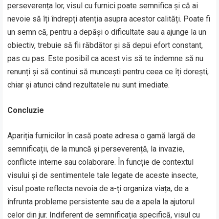
perseverența lor, visul cu furnici poate semnifica și că ai
nevoie să îți îndrepți atenția asupra acestor calități. Poate fi
un semn că, pentru a depăși o dificultate sau a ajunge la un
obiectiv, trebuie să fii răbdător și să depui efort constant,
pas cu pas. Este posibil ca acest vis să te îndemne să nu
renunți și să continui să muncești pentru ceea ce îți dorești,
chiar și atunci când rezultatele nu sunt imediate.
Concluzie
Apariția furnicilor în casă poate adresa o gamă largă de
semnificații, de la muncă și perseverență, la invazie,
conflicte interne sau colaborare. În funcție de contextul
visului și de sentimentele tale legate de aceste insecte,
visul poate reflecta nevoia de a-ți organiza viața, de a
înfrunta probleme persistente sau de a apela la ajutorul
celor din jur. Indiferent de semnificația specifică, visul cu