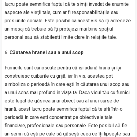
lucru poate semnifica faptul că te simți invadat de anumite
aspecte ale vieții tale, cum ar fi responsabilitățile sau
presiunile sociale. Este posibil ca acest vis să îți adreseze
un mesaj că trebuie să îți protejezi mai bine spațiul
personal sau să stabilești limite clare în relațiile tale.
Căutarea hranei sau a unui scop
Furnicile sunt cunoscute pentru că își adună hrana și își
construiesc cuiburile cu grijă, iar în vis, acestea pot
simboliza o perioadă în care ești în căutarea unui scop sau
a unui sens mai profund în viața ta. Dacă visul tău cu furnici
este legat de găsirea unui obiect sau al unei surse de
hrană, acest lucru poate semnifica faptul că te afli într-o
perioadă în care ești concentrat pe obiectivele tale
financiare, profesionale sau personale. Este posibil să fie
un semn că ești pe cale să găsești ceea ce îți lipsește sau