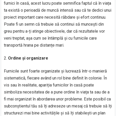
furnici în casă, acest lucru poate semnifica faptul că în viața
ta există o perioadă de muncă intensă sau că te dedici unui
proiect important care necesită răbdare și efort continuu.
Poate fi un semn că trebuie să continui să muncești din
greu pentru a-ți atinge obiectivele, dar că rezultatele vor
veni treptat, așa cum se întâmplă și cu furnicile care
transportă hrana pe distanțe mari.
Ordine și organizare
Furnicile sunt foarte organizate și lucrează într-o manieră
sistematică, fiecare având un rol bine definit în colonie. În
vis sau în realitate, apariția furnicilor în casă poate
simboliza necesitatea de a pune ordine în viața ta sau de a
fi mai organizat în abordarea unor probleme. Este posibil ca
subconștientul tău să îți adreseze un mesaj că trebuie să îți
structurezi mai bine activitățile și să îți stabilești un plan