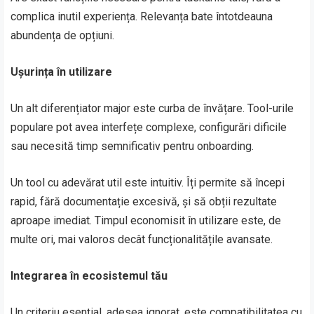
complica inutil experiența. Relevanța bate întotdeauna
abundența de opțiuni.
Ușurința în utilizare
Un alt diferențiator major este curba de învățare. Tool-urile
populare pot avea interfețe complexe, configurări dificile
sau necesită timp semnificativ pentru onboarding.
Un tool cu adevărat util este intuitiv. Îți permite să începi
rapid, fără documentație excesivă, și să obții rezultate
aproape imediat. Timpul economisit în utilizare este, de
multe ori, mai valoros decât funcționalitățile avansate.
Integrarea în ecosistemul tău
Un criteriu esențial, adesea ignorat, este compatibilitatea cu