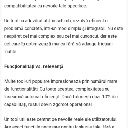
compatibilitatea cu nevoile tale specifice.
Un tool cu adevărat util, în schimb, rezolvă eficient o
problemă concretă, într-un mod simplu și integrabil. Nu este
neapărat cel mai complex sau cel mai cunoscut, dar este
cel care îți optimizează munca fără să adauge fricțiuni
inutile.
Funcționalități vs. relevanță
Multe tool-uri populare impresionează prin numărul mare
de funcționalități. Cu toate acestea, complexitatea nu
înseamnă automat eficiență. Dacă folosești doar 10% din
capabilități, restul devin zgomot operațional.
Un tool util este centrat pe nevoile reale ale utilizatorului.
Are exact funcțiile necesare pentru taskurile tale, fără a