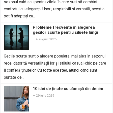
sezonul cald sau pentru zilele în care vrei să combini
confortul cu eleganța. Ușori, respirabili și versatili, aceștia
pot fi adaptați cu…
Probleme frecvente în alegerea
gecilor scurte pentru siluete lungi
—
6 august 2025
Gecile scurte sunt o alegere populară, mai ales în sezonul
rece, datorită versatilității lor și stilului casual-chic pe care
îl conferă ținutelor. Cu toate acestea, atunci când sunt
purtate de…
10 idei de ținute cu cămașă din denim
—
29 iulie 2025