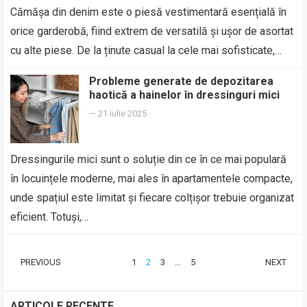
Cămășa din denim este o piesă vestimentară esențială în
orice garderobă, fiind extrem de versatilă și ușor de asortat
cu alte piese. De la ținute casual la cele mai sofisticate,…
Probleme generate de depozitarea
haotică a hainelor în dressinguri mici
—
21 iulie 2025
Dressingurile mici sunt o soluție din ce în ce mai populară
în locuințele moderne, mai ales în apartamentele compacte,
unde spațiul este limitat și fiecare colțișor trebuie organizat
eficient. Totuși,…
PAGINAȚIE
PREVIOUS
1
2
3
…
5
NEXT
ARTICOLE
ARTICOLE RECENTE