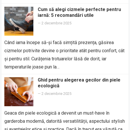
Cum să alegi cizmele perfecte pentru
iarnă: 5 recomandări utile
—
2 decembrie 2025
Când iarna începe să-și facă simțită prezența, găsirea
cizmelor potrivite devine o prioritate atât pentru confort, cât
și pentru stil. Curățenia trotuarelor lăsă de dorit, iar
temperaturile joase pun la…
Ghid pentru alegerea gecilor din piele
ecologică
—
2 decembrie 2025
Geaca din piele ecologică a devenit un must-have în
garderoba modernă, datorită versatilității, aspectului stylish
și avantajelor etice și practice. Dacă în trecut era văzută ca