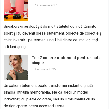
—
19 ianuarie 2026
Sneakers-ii au depășit de mult statutul de încălțăminte
sport și au devenit piese statement, obiecte de colecție și
chiar investiții pe termen lung. Unii dintre cei mai căutați
adidași ajung…
Top 7 coliere statement pentru ținute
simple
—
8 ianuarie 2026
Un colier statement poate transforma instant o ținută
simplă într-una memorabilă. Fie că alegi un model
îndrăzneț, cu pietre colorate, sau unul minimalist cu un
design aparte, acest accesoriu este…