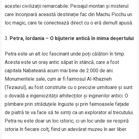
acestei civilizații remarcabile. Peisajul montan și misterul
care înconjoară această destinație fac din Machu Picchu un
loc magic, care te conectează direct cu o eră demult apusă.
Petra, Iordania – O bijuterie antică în inima deșertului
Petra este un alt loc fascinant unde poți călători în timp.
Acesta este un oraș antic săpat în stâncă, care a fost
capitala Nabateană acum mai bine de 2.000 de ani.
Monumentele sale, cum ar fi faimosul Al-Khazneh
(Tezaurul), au fost construite cu o precizie uimitoare și sunt
o dovadă a ingeniozității arhitecților și inginerilor antici. O
plimbare prin străduțele înguste și prin faimoasele fațade
de piatră te va face să te simți ca un explorator al trecutului.
Petra nu este doar un loc istoric, ci un loc unde se respiră
istoria în fiecare colț, fiind un adevărat muzeu în aer liber.