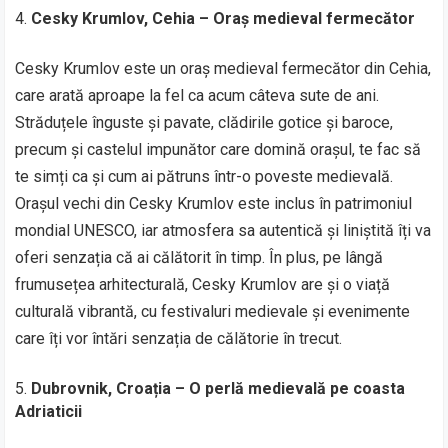
Cesky Krumlov, Cehia – Oraș medieval fermecător
Cesky Krumlov este un oraș medieval fermecător din Cehia,
care arată aproape la fel ca acum câteva sute de ani.
Străduțele înguste și pavate, clădirile gotice și baroce,
precum și castelul impunător care domină orașul, te fac să
te simți ca și cum ai pătruns într-o poveste medievală.
Orașul vechi din Cesky Krumlov este inclus în patrimoniul
mondial UNESCO, iar atmosfera sa autentică și liniștită îți va
oferi senzația că ai călătorit în timp. În plus, pe lângă
frumusețea arhitecturală, Cesky Krumlov are și o viață
culturală vibrantă, cu festivaluri medievale și evenimente
care îți vor întări senzația de călătorie în trecut.
Dubrovnik, Croația – O perlă medievală pe coasta
Adriaticii