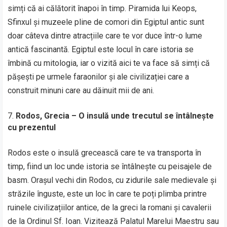
simți că ai călătorit înapoi în timp. Piramida lui Keops,
Sfinxul și muzeele pline de comori din Egiptul antic sunt
doar câteva dintre atracțiile care te vor duce într-o lume
antică fascinantă. Egiptul este locul în care istoria se
îmbină cu mitologia, iar o vizită aici te va face să simți că
pășești pe urmele faraonilor și ale civilizației care a
construit minuni care au dăinuit mii de ani.
Rodos, Grecia – O insulă unde trecutul se întâlnește
cu prezentul
Rodos este o insulă grecească care te va transporta în
timp, fiind un loc unde istoria se întâlnește cu peisajele de
basm. Orașul vechi din Rodos, cu zidurile sale medievale și
străzile înguste, este un loc în care te poți plimba printre
ruinele civilizațiilor antice, de la greci la romani și cavalerii
de la Ordinul Sf. Ioan. Vizitează Palatul Marelui Maestru sau