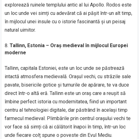
explorează ruinele templului antic al lui Apollo. Rodos este
un loc unde vei simți cu adevărat că ai pășit într-un alt timp,
în mijlocul unei insule cu o istorie fascinantă și un peisaj
natural uimitor.
Tallinn, Estonia – Oraș medieval în mijlocul Europei
moderne
Tallinn, capitala Estoniei, este un loc unde se păstrează
intactă atmosfera medievală. Orașul vechi, cu străzile sale
pavate, bisericile gotice și turnurile de apărare, te va duce
direct într-o altă eră. Tallinn este un oraș care a reușit să
îmbine perfect istoria cu modernitatea, fiind un important
centru al tehnologiei digitale, dar păstrând în același timp
farmecul medieval. Plimbările prin centrul orașului vechi te
vor face să simți că ai călătorit înapoi în timp, într-un loc
unde fiecare colț spune o poveste din Evul Mediu.