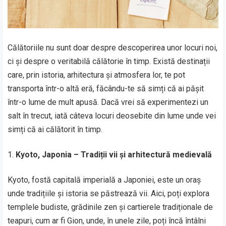
Călătoriile nu sunt doar despre descoperirea unor locuri noi,
ci și despre o veritabilă călătorie în timp. Există destinații
care, prin istoria, arhitectura și atmosfera lor, te pot
transporta într-o altă eră, făcându-te să simți că ai pășit
într-o lume de mult apusă. Dacă vrei să experimentezi un
salt în trecut, iată câteva locuri deosebite din lume unde vei
simți că ai călătorit în timp.
Kyoto, Japonia – Tradiții vii și arhitectură medievală
Kyoto, fostă capitală imperială a Japoniei, este un oraș
unde tradițiile și istoria se păstrează vii. Aici, poți explora
templele budiste, grădinile zen și cartierele tradiționale de
teapuri, cum ar fi Gion, unde, în unele zile, poți încă întâlni