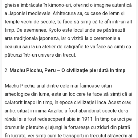
gheise îmbrăcate în kimono-uri, oferind o imagine autentică
a Japoniei medievale. Arhitectura sa, cu case de lemn și
temple vechi de secole, te face să simți că te afli într-un alt
timp. De asemenea, Kyoto este locul unde se păstrează
arta tradițională japoneză, iar o vizită la o ceremonie a
ceaiului sau la un atelier de caligrafie te va face să simți că
pătrunzi într-un univers din trecut.
Machu Picchu, Peru – O civilizație pierdută în timp
Machu Picchu, unul dintre cele mai faimoase situri
arheologice din lume, este un loc care te face să simți că ai
călătorit înapoi în timp, în epoca civilizației Inca. Acest oraș
antic, situat în inima Anzilor, a fost abandonat secole de-a
rândul și a fost redescoperit abia în 1911. În timp ce urci pe
drumurile pietruite și ajungi la fortăreața cu ziduri din piatră
fin lucrate, vei simți cum te transporți în trecutul străvechi al