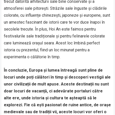
trecut datorită arhitecturii sale bine conservate și a
atmosferei sale pitorești. Străzile sale înguste și clădirile
colorate, cu influențe chinezești, japoneze și europene, sunt
un amestec fascinant de istorii care te vor duce înapoi în
secolele trecute. În plus, Hoi An este faimos pentru
festivalurile sale tradiționale și pentru felinarele colorate
care luminează orașul seara. Acest loc îmbină perfect
istoria cu prezentul, fiind un loc minunat pentru a
experimenta o călătorie în timp.
În concluzie, Europa și lumea întreagă sunt pline de
locuri unde poți călători în timp și descoperi vestigii ale
unor civilizații de mult apuse. Aceste destinații nu sunt
doar locuri de vacanță, ci adevărate portaluri către
alte ere, unde istoria și cultura te așteaptă să le
explorezi. Fie că ești pasionat de ruine antice, de orașe
medievale sau de tradiții vii, aceste locuri vor oferi o