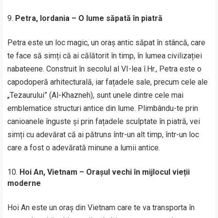
Petra, Iordania – O lume săpată în piatră
Petra este un loc magic, un oraș antic săpat în stâncă, care
te face să simți că ai călătorit în timp, în lumea civilizației
nabateene. Construit în secolul al VI-lea î.Hr., Petra este o
capodoperă arhitecturală, iar fațadele sale, precum cele ale
„Tezaurului” (Al-Khazneh), sunt unele dintre cele mai
emblematice structuri antice din lume. Plimbându-te prin
canioanele înguste și prin fațadele sculptate în piatră, vei
simți cu adevărat că ai pătruns într-un alt timp, într-un loc
care a fost o adevărată minune a lumii antice.
Hoi An, Vietnam – Orașul vechi în mijlocul vieții
moderne
Hoi An este un oraș din Vietnam care te va transporta în