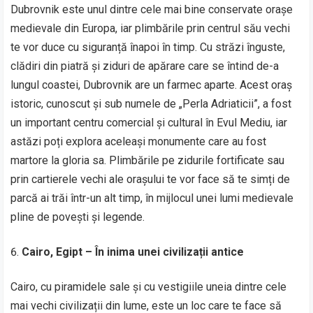
Dubrovnik este unul dintre cele mai bine conservate orașe
medievale din Europa, iar plimbările prin centrul său vechi
te vor duce cu siguranță înapoi în timp. Cu străzi înguste,
clădiri din piatră și ziduri de apărare care se întind de-a
lungul coastei, Dubrovnik are un farmec aparte. Acest oraș
istoric, cunoscut și sub numele de „Perla Adriaticii”, a fost
un important centru comercial și cultural în Evul Mediu, iar
astăzi poți explora aceleași monumente care au fost
martore la gloria sa. Plimbările pe zidurile fortificate sau
prin cartierele vechi ale orașului te vor face să te simți de
parcă ai trăi într-un alt timp, în mijlocul unei lumi medievale
pline de povești și legende.
Cairo, Egipt – În inima unei civilizații antice
Cairo, cu piramidele sale și cu vestigiile uneia dintre cele
mai vechi civilizații din lume, este un loc care te face să