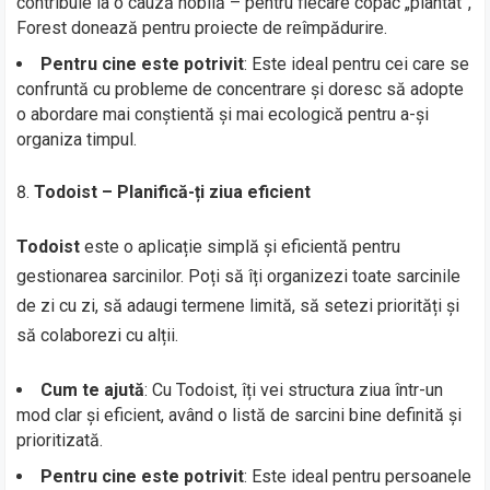
contribuie la o cauză nobilă – pentru fiecare copac „plantat”,
Forest donează pentru proiecte de reîmpădurire.
Pentru cine este potrivit
: Este ideal pentru cei care se
confruntă cu probleme de concentrare și doresc să adopte
o abordare mai conștientă și mai ecologică pentru a-și
organiza timpul.
Todoist – Planifică-ți ziua eficient
Todoist
este o aplicație simplă și eficientă pentru
gestionarea sarcinilor. Poți să îți organizezi toate sarcinile
de zi cu zi, să adaugi termene limită, să setezi priorități și
să colaborezi cu alții.
Cum te ajută
: Cu Todoist, îți vei structura ziua într-un
mod clar și eficient, având o listă de sarcini bine definită și
prioritizată.
Pentru cine este potrivit
: Este ideal pentru persoanele