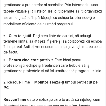
gestionare a proiectelor și sarcinilor. Prin intermediul unor
tabele vizuale și a listelor, Trello îți permite să îți organizezi
sarcinile și să le împărtășești cu echipa ta, oferindu-ți o
modalitate eficientă de a urmări progresul.
Cum te ajută
: Poți crea liste de sarcini, să adaugi
termene limită, să atașezi fișiere și să colaborezi cu echipa
în timp real. Astfel, vei economisi timp și vei ști mereu ce ai
de făcut.
Pentru cine este potrivit
: Este ideal pentru
profesioniști, echipe și freelanceri care trebuie să își
gestioneze proiectele și să își urmărească progresul zilnic.
RescueTime – Monitorizează-ți timpul petrecut pe
PC
RescueTime
este o aplicație care te ajută să înțelegi cum
îți petreci timpul pe computer sau pe telefon. Acesta