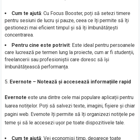
Cum te ajută
: Cu Focus Booster, poți să setezi timere
pentru sesiuni de lucru și pauze, ceea ce îți permite să îți
gestionezi mai eficient timpul și să îți îmbunătățești
concentrarea.
Pentru cine este potrivit
: Este ideal pentru persoanele
care lucrează pe termen lung la proiecte, cum ar fi studenții,
freelancerii sau profesioniștii care doresc să își
îmbunătățească performanța.
Evernote – Notează și accesează informațiile rapid
Evernote
este una dintre cele mai populare aplicații pentru
luarea notițelor. Poți să salvezi texte, imagini, fișiere și chiar
pagini web. Evernote îți permite să îți organizezi notițele pe
teme și să le accesezi ușor pe toate dispozitivele tale.
Cum te ajută
: Vei economisi timp, deoarece toate