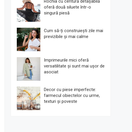
Rochia cu centură detașabilă
oferă două siluete într-o
singură piesă
Cum să-ți construiești zile mai
previzibile și mai calme
Imprimeurile mici oferă
versatilitate și sunt mai ușor de
asociat
Decor cu piese imperfecte:
farmecul obiectelor cu urme,
texturi și poveste