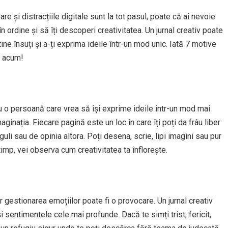
re și distracțiile digitale sunt la tot pasul, poate că ai nevoie
n ordine și să îți descoperi creativitatea. Un jurnal creativ poate
ine însuți și a-ți exprima ideile într-un mod unic. Iată 7 motive
r acum!
plu o persoană care vrea să își exprime ideile într-un mod mai
maginația. Fiecare pagină este un loc în care îți poți da frâu liber
guli sau de opinia altora. Poți desena, scrie, lipi imagini sau pur
n timp, vei observa cum creativitatea ta înflorește.
r gestionarea emoțiilor poate fi o provocare. Un jurnal creativ
și sentimentele cele mai profunde. Dacă te simți trist, fericit,