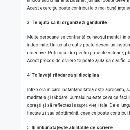
anxios sau chiar entuziasmat, jurnalul poate deveni
Acest exercițiu poate contribui la o mai bună înțel
Te ajută să îți organizezi gândurile
Multe persoane se confruntă cu haosul mental, în s
îndeplinite. Un jurnal creativ poate deveni un instrum
obiective. Poți nota idei pentru proiecte viitoare, pl
Acest proces de scriere te poate ajuta să clarifici ce
Te învață răbdarea și disciplina
Într-o eră în care instantaneitatea este apreciată, să
meditație și răbdare. Jurnalul nu este ceva ce faci în
oprești și să reflectezi asupra vieții tale. De-a lung
fiecare zi sau săptămână, ceea ce poate contribui l
Îți îmbunătățește abilitățile de scriere