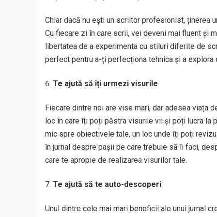
Chiar dacă nu ești un scriitor profesionist, ținerea un
Cu fiecare zi în care scrii, vei deveni mai fluent și ma
libertatea de a experimenta cu stiluri diferite de s
perfect pentru a-ți perfecționa tehnica și a explora
Te ajută să îți urmezi visurile
Fiecare dintre noi are vise mari, dar adesea viața de
loc în care îți poți păstra visurile vii și poți lucra 
mic spre obiectivele tale, un loc unde îți poți revizui
în jurnal despre pașii pe care trebuie să îi faci, d
care te apropie de realizarea visurilor tale.
Te ajută să te auto-descoperi
Unul dintre cele mai mari beneficii ale unui jurnal c