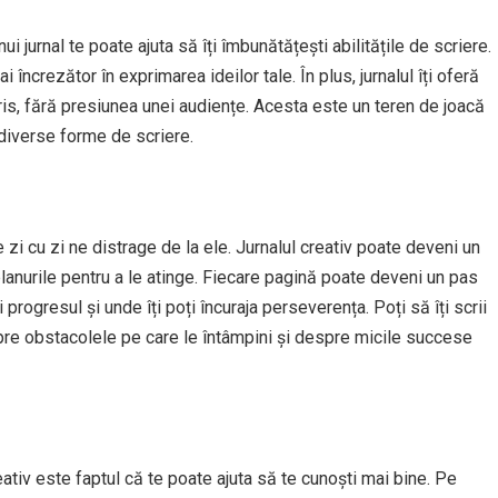
ui jurnal te poate ajuta să îți îmbunătățești abilitățile de scriere.
i încrezător în exprimarea ideilor tale. În plus, jurnalul îți oferă
cris, fără presiunea unei audiențe. Acesta este un teren de joacă
 diverse forme de scriere.
 zi cu zi ne distrage de la ele. Jurnalul creativ poate deveni un
la planurile pentru a le atinge. Fiecare pagină poate deveni un pas
 progresul și unde îți poți încuraja perseverența. Poți să îți scrii
espre obstacolele pe care le întâmpini și despre micile succese
reativ este faptul că te poate ajuta să te cunoști mai bine. Pe