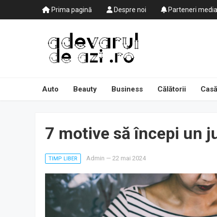
Prima pagină
Despre noi
Parteneri medi
Auto
Beauty
Business
Călătorii
Casă
7 motive să începi un j
Admin
—
22 mai 2024
TIMP LIBER