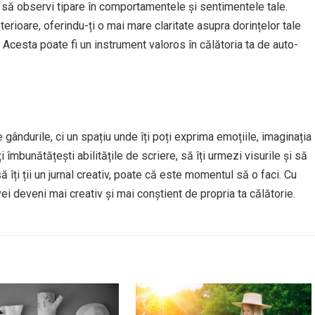
e să observi tipare în comportamentele și sentimentele tale.
erioare, oferindu-ți o mai mare claritate asupra dorințelor tale
 Acesta poate fi un instrument valoros în călătoria ta de auto-
e gândurile, ci un spațiu unde îți poți exprima emoțiile, imaginația
i îmbunătățești abilitățile de scriere, să îți urmezi visurile și să
 îți ții un jurnal creativ, poate că este momentul să o faci. Cu
ei deveni mai creativ și mai conștient de propria ta călătorie.