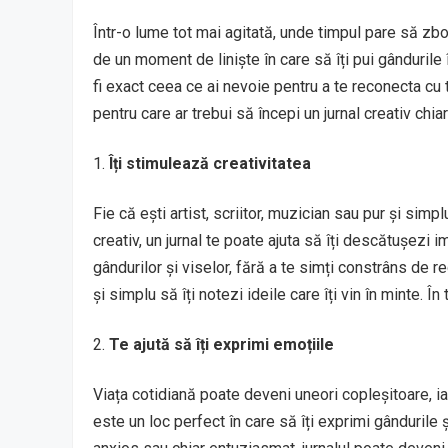
Într-o lume tot mai agitată, unde timpul pare să zboa
de un moment de liniște în care să îți pui gândurile î
fi exact ceea ce ai nevoie pentru a te reconecta cu t
pentru care ar trebui să începi un jurnal creativ chia
Îți stimulează creativitatea
Fie că ești artist, scriitor, muzician sau pur și sim
creativ, un jurnal te poate ajuta să îți descătușezi i
gândurilor și viselor, fără a te simți constrâns de re
și simplu să îți notezi ideile care îți vin în minte. Î
Te ajută să îți exprimi emoțiile
Viața cotidiană poate deveni uneori copleșitoare, ia
este un loc perfect în care să îți exprimi gândurile 