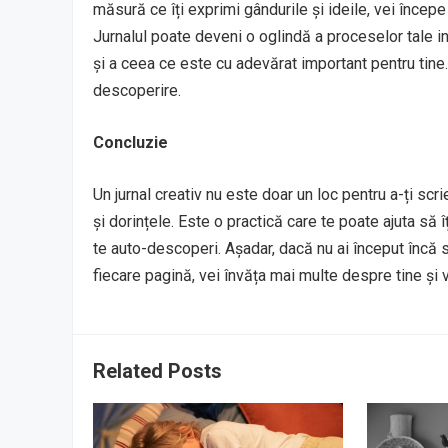
măsură ce îți exprimi gândurile și ideile, vei încep
Jurnalul poate deveni o oglindă a proceselor tale int
și a ceea ce este cu adevărat important pentru tine.
descoperire.
Concluzie
Un jurnal creativ nu este doar un loc pentru a-ți scri
și dorințele. Este o practică care te poate ajuta să îț
te auto-descoperi. Așadar, dacă nu ai început încă să
fiecare pagină, vei învăța mai multe despre tine și v
Related Posts