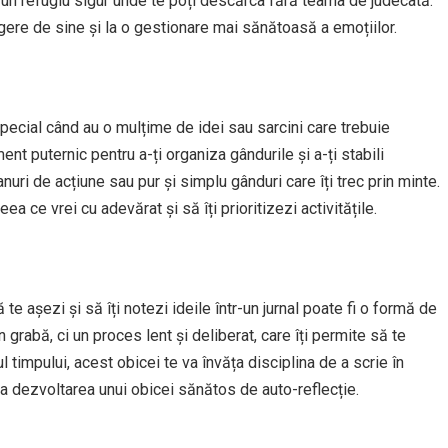
 un refugiu sigur unde te poți descărca fără teama de judecată.
egere de sine și la o gestionare mai sănătoasă a emoțiilor.
pecial când au o mulțime de idei sau sarcini care trebuie
ent puternic pentru a-ți organiza gândurile și a-ți stabili
anuri de acțiune sau pur și simplu gânduri care îți trec prin minte.
ea ce vrei cu adevărat și să îți prioritizezi activitățile.
 te așezi și să îți notezi ideile într-un jurnal poate fi o formă de
 grabă, ci un proces lent și deliberat, care îți permite să te
ul timpului, acest obicei te va învăța disciplina de a scrie în
a dezvoltarea unui obicei sănătos de auto-reflecție.