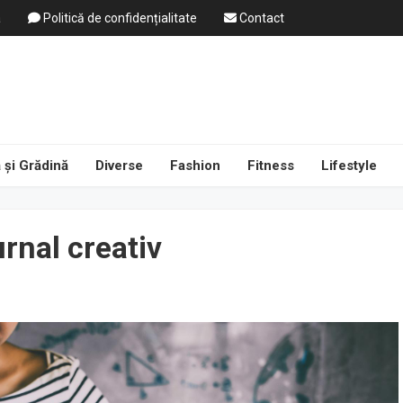
a
Politică de confidențialitate
Contact
 și Grădină
Diverse
Fashion
Fitness
Lifestyle
urnal creativ