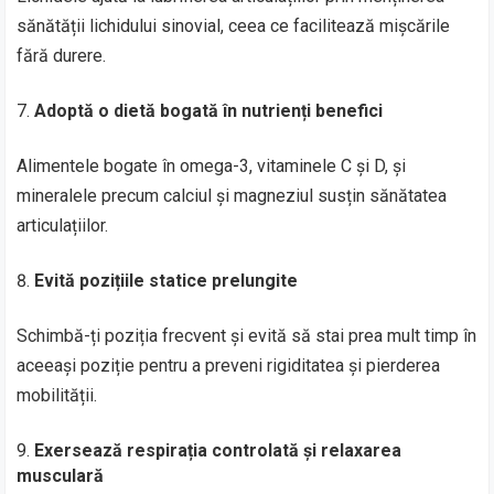
sănătății lichidului sinovial, ceea ce facilitează mișcările
fără durere.
Adoptă o dietă bogată în nutrienți benefici
Alimentele bogate în omega-3, vitaminele C și D, și
mineralele precum calciul și magneziul susțin sănătatea
articulațiilor.
Evită pozițiile statice prelungite
Schimbă-ți poziția frecvent și evită să stai prea mult timp în
aceeași poziție pentru a preveni rigiditatea și pierderea
mobilității.
Exersează respirația controlată și relaxarea
musculară